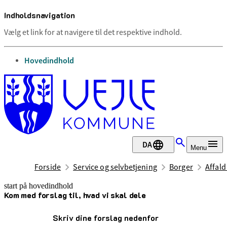
Indholdsnavigation
Vælg et link for at navigere til det respektive indhold.
gå til
Hovedindhold
DA
Menu
Forside
Service og selvbetjening
Borger
Affal
start på hovedindhold
Kom med forslag til, hvad vi skal dele
senest opdateret 25. april 2025
Skriv dine forslag nedenfor