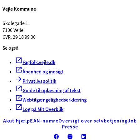
Vejle Kommune
Skolegade 1
7100 Vejle
CVR. 29 18 99 00
Se også
Fagfolk.vejle.dk
Åbenhed og indsigt
Privatlivspolitik
Guide til oplæsning af tekst
Webtilgængelighedserklæring
Log på Mit Overblik
Akut hjælp
EAN-numre
Oversigt over selvbetjening
Job
Presse