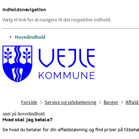
Indholdsnavigation
Vælg et link for at navigere til det respektive indhold.
gå til
Hovedindhold
Forside
Service og selvbetjening
Borger
Affal
start på hovedindhold
Hvad skal jeg betale?
senest opdateret 6. maj 2026
Se hvad du betaler for din affaldsløsning og find priser på tilbeh