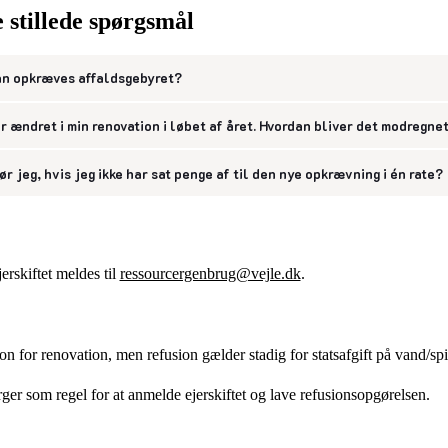
 stillede spørgsmål
n opkræves affaldsgebyret?
r ændret i min renovation i løbet af året. Hvordan bliver det modregne
ør jeg, hvis jeg ikke har sat penge af til den nye opkrævning i én rate?
erskiftet meldes til
ressourcergenbrug@vejle.dk
.
on for renovation, men refusion gælder stadig for statsafgift på vand/
er som regel for at anmelde ejerskiftet og lave refusionsopgørelsen.