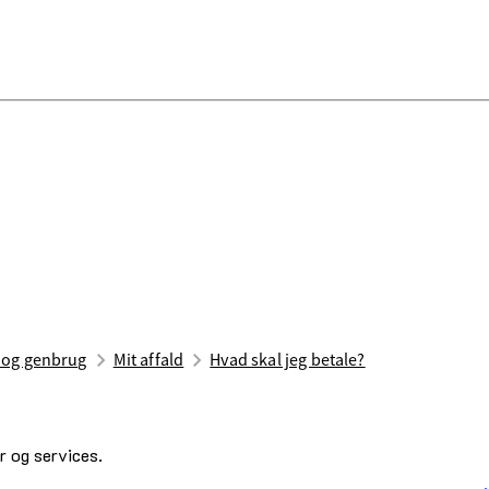
d og genbrug
Mit affald
Hvad skal jeg betale?
ør og services.