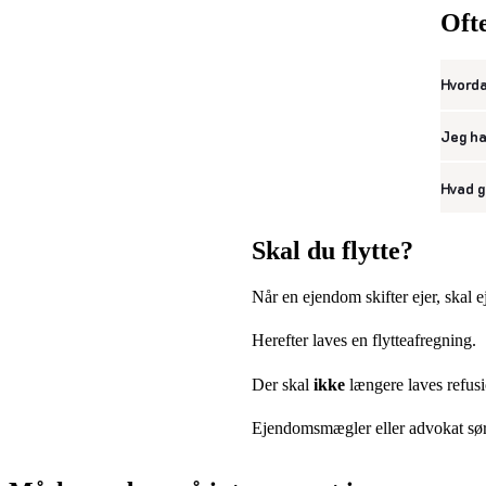
Ofte
Hvorda
Jeg ha
Hvad g
Skal du flytte?
Når en ejendom skifter ejer, skal ej
Herefter laves en flytteafregning.
Der skal
ikke
længere laves refusi
Ejendomsmægler eller advokat sørg