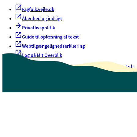
Fagfolk.vejle.dk
Åbenhed og indsigt
Privatlivspolitik
Guide til oplæsning af tekst
Webtilgængelighedserklæring
Log på Mit Overblik
Akut hjælp
EAN-numre
Oversigt over selvbetjening
Job
Presse