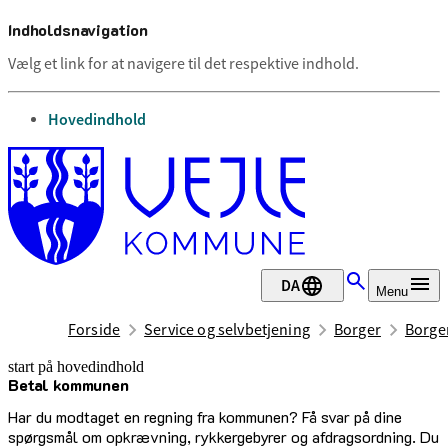
Indholdsnavigation
Vælg et link for at navigere til det respektive indhold.
gå til
Hovedindhold
DA
Menu
Forside
Service og selvbetjening
Borger
Borge
start på hovedindhold
Betal kommunen
senest opdateret 25. september 2025
Har du modtaget en regning fra kommunen? Få svar på dine
spørgsmål om opkrævning, rykkergebyrer og afdragsordning. Du