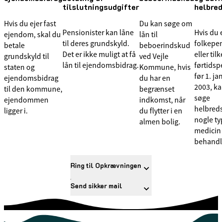
tilslutningsudgifter
helbre
Hvis du ejer fast
Du kan søge om
Pensionister kan låne
Hvis du 
ejendom, skal du
lån til
til deres grundskyld.
folkepen
betale
beboerindskud
Det er ikke muligt at få
eller til
grundskyld til
ved Vejle
lån til ejendomsbidrag.
førtids
staten og
Kommune, hvis
før 1. ja
ejendomsbidrag
du har en
2003, k
til den kommune,
begrænset
søge
ejendommen
indkomst, når
helbredst
ligger i.
du flytter i en
nogle ty
almen bolig.
medicin
behandl
Ring til Opkrævningen
Send sikker mail