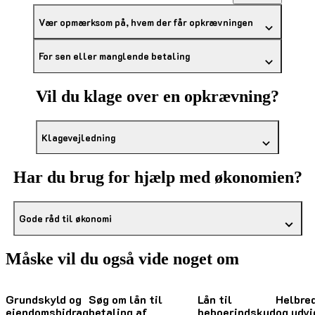
Vær opmærksom på, hvem der får opkrævningen
For sen eller manglende betaling
Vil du klage over en opkrævning?
Klagevejledning
Har du brug for hjælp med økonomien?
Gode råd til økonomi
Måske vil du også vide noget om
Grundskyld og
Søg om lån til
Lån til
Helbre
ejendomsbidrag
betaling af
beboerindskud
og udvi