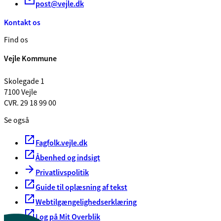
post@vejle.dk
Kontakt os
Find os
Vejle Kommune
Skolegade 1
7100 Vejle
CVR. 29 18 99 00
Se også
Fagfolk.vejle.dk
Åbenhed og indsigt
Privatlivspolitik
Guide til oplæsning af tekst
Webtilgængelighedserklæring
Log på Mit Overblik