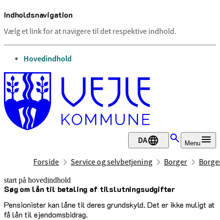
Indholdsnavigation
Vælg et link for at navigere til det respektive indhold.
gå til
Hovedindhold
DA
Menu
Forside
Service og selvbetjening
Borger
Borge
start på hovedindhold
Søg om lån til betaling af tilslutningsudgifter
senest opdateret 12. august 2025
Pensionister kan låne til deres grundskyld. Det er ikke muligt at
få lån til ejendomsbidrag.