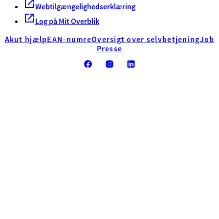
Webtilgængelighedserklæring
Log på Mit Overblik
Akut hjælp
EAN-numre
Oversigt over selvbetjening
Job
Presse