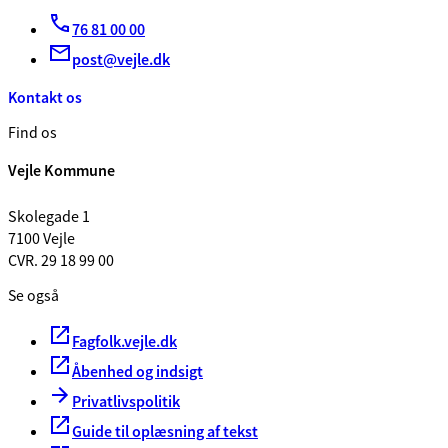
76 81 00 00
post@vejle.dk
Kontakt os
Find os
Vejle Kommune
Skolegade 1
7100 Vejle
CVR. 29 18 99 00
Se også
Fagfolk.vejle.dk
Åbenhed og indsigt
Privatlivspolitik
Guide til oplæsning af tekst