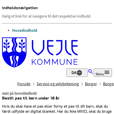
Indholdsnavigation
Vælg et link for at navigere til det respektive indhold.
gå til
Hovedindhold
DA
Menu
Forside
Service og selvbetjening
Borger
Borge
start på hovedindhold
Bestil pas til barn under 18 år
senest opdateret 17. juni 2026
Hvis du skal have et pas eller forny et pas til dit barn, skal du
først udfylde en digital blanket. Har du ikke MitID, skal du bruge