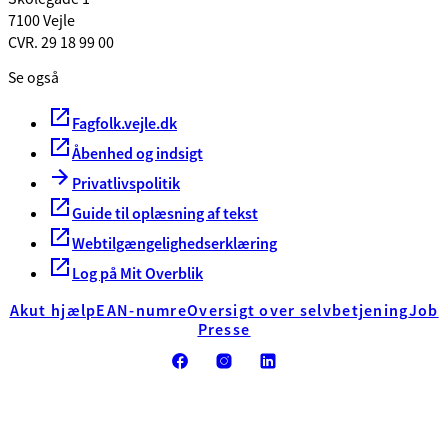
7100 Vejle
CVR. 29 18 99 00
Se også
Fagfolk.vejle.dk
Åbenhed og indsigt
Privatlivspolitik
Guide til oplæsning af tekst
Webtilgængelighedserklæring
Log på Mit Overblik
Akut hjælp
EAN-numre
Oversigt over selvbetjening
Job
Presse