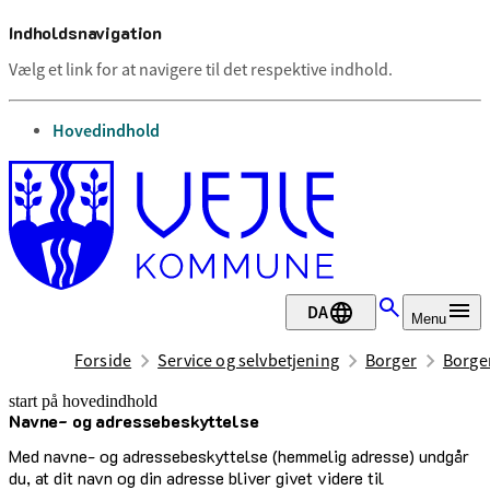
Indholdsnavigation
Vælg et link for at navigere til det respektive indhold.
gå til
Hovedindhold
DA
Menu
Forside
Service og selvbetjening
Borger
Borge
start på hovedindhold
Navne- og adressebeskyttelse
senest opdateret 15. juni 2026
Med navne- og adressebeskyttelse (hemmelig adresse) undgår
du, at dit navn og din adresse bliver givet videre til