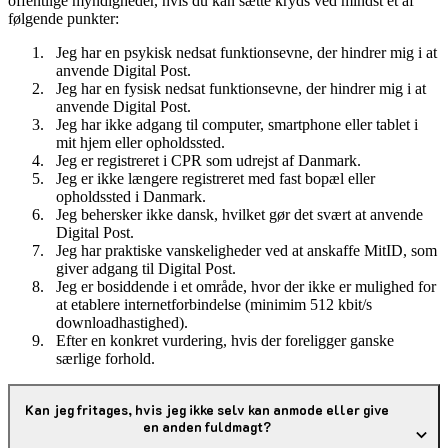
offentlige myndigheder, hvis du kan sætte kryds ved mindst ét af
følgende punkter:
Jeg har en psykisk nedsat funktionsevne, der hindrer mig i at
anvende Digital Post.
Jeg har en fysisk nedsat funktionsevne, der hindrer mig i at
anvende Digital Post.
Jeg har ikke adgang til computer, smartphone eller tablet i
mit hjem eller opholdssted.
Jeg er registreret i CPR som udrejst af Danmark.
Jeg er ikke længere registreret med fast bopæl eller
opholdssted i Danmark.
Jeg behersker ikke dansk, hvilket gør det svært at anvende
Digital Post.
Jeg har praktiske vanskeligheder ved at anskaffe MitID, som
giver adgang til Digital Post.
Jeg er bosiddende i et område, hvor der ikke er mulighed for
at etablere internetforbindelse (minimim 512 kbit/s
downloadhastighed).
Efter en konkret vurdering, hvis der foreligger ganske
særlige forhold.
Kan jeg fritages, hvis jeg ikke selv kan anmode eller give
en anden fuldmagt?