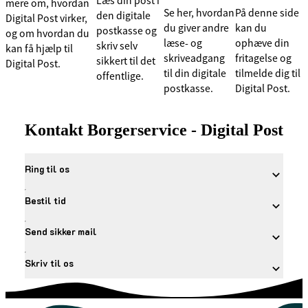
Læs din post i
mere om, hvordan
Se her, hvordan
På denne side
den digitale
Digital Post virker,
du giver andre
kan du
postkasse og
og om hvordan du
læse- og
ophæve din
skriv selv
kan få hjælp til
skriveadgang
fritagelse og
sikkert til det
Digital Post.
til din digitale
tilmelde dig til
offentlige.
postkasse.
Digital Post.
Kontakt Borgerservice - Digital Post
Ring til os
Bestil tid
Send sikker mail
Skriv til os