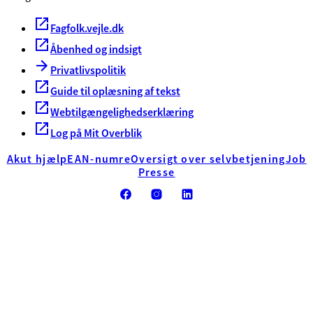
Fagfolk.vejle.dk
Åbenhed og indsigt
Privatlivspolitik
Guide til oplæsning af tekst
Webtilgængelighedserklæring
Log på Mit Overblik
Akut hjælp
EAN-numre
Oversigt over selvbetjening
Job
Presse