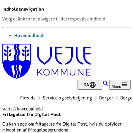
Indholdsnavigation
Vælg et link for at navigere til det respektive indhold.
gå til
Hovedindhold
DA
Menu
Forside
Service og selvbetjening
Borger
Borge
start på hovedindhold
Fritagelse fra Digital Post
senest opdateret 15. juni 2026
Du kan søge om fritagelse fra Digital Post, hvis du opfylder
mindst én af fritagelsesgrundene.