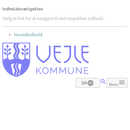
Indholdsnavigation
Vælg et link for at navigere til det respektive indhold.
gå til
Hovedindhold
DA
Menu