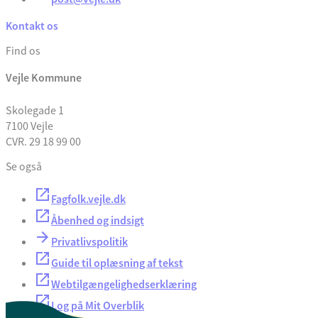
Kontakt os
Find os
Vejle Kommune
Skolegade 1
7100 Vejle
CVR. 29 18 99 00
Se også
Fagfolk.vejle.dk
Åbenhed og indsigt
Privatlivspolitik
Guide til oplæsning af tekst
Webtilgængelighedserklæring
Log på Mit Overblik