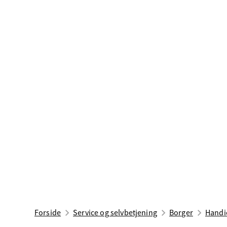
Forside
Service og selvbetjening
Borger
Handic