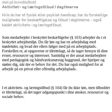
start på hovedindhold
Aktivitet- og læringstilbud i dagtimerne
senest opdateret 2. juni 2026
Hvis du har et fysisk eller psykisk handicap, har du forskellige
muligheder for beskæftigelse og tilbud i dagtimerne - også
kaldet aktivitets- og læringstilbud.
Som medarbejder i beskyttet beskæftigelse (§ 103) arbejder du i et
beskyttet arbejdsmiljø. Du får løn og har en arbejdsdag med
mødetider, og hvad der ellers følger med på en arbejdsplads.
Forskellen er, at opgaverne er tilrettelagt, så de tager hensyn til dine
evner, ressourcer og interesser. Samtidig er der ansat medarbejdere
med pædagogisk og håndværksmæssig baggrund, der hjælper og
støtter dig, når der er behov for det. Du har også mulighed for at
arbejde på en privat eller offentlig arbejdsplads.
I et aktivitets- og læringstilbud (§ 104) får du ikke løn, men tilbuddet
er tilrettelagt, så det tager udgangspunkt i dine ønsker, ressourcer og
sociale behov.