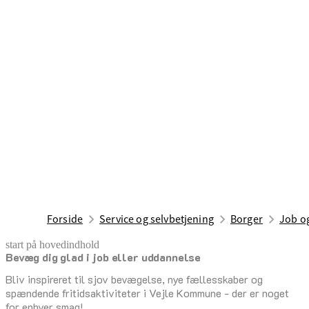
Forside
Service og selvbetjening
Borger
Job o
start på hovedindhold
Bevæg dig glad i job eller uddannelse
senest opdateret 19. februar 2026
Bliv inspireret til sjov bevægelse, nye fællesskaber og
spændende fritidsaktiviteter i Vejle Kommune - der er noget
for enhver smag!