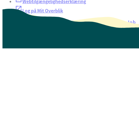
Webtilgængelighedserklæring
Log på Mit Overblik
Akut hjælp
EAN-numre
Oversigt over selvbetjening
Job
Presse