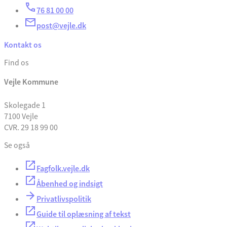
76 81 00 00
post@vejle.dk
Kontakt os
Find os
Vejle Kommune
Skolegade 1
7100 Vejle
CVR. 29 18 99 00
Se også
Fagfolk.vejle.dk
Åbenhed og indsigt
Privatlivspolitik
Guide til oplæsning af tekst