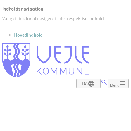
Indholdsnavigation
Vælg et link for at navigere til det respektive indhold.
gå til
Hovedindhold
DA
Menu