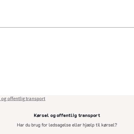
 og offentlig transport
Kørsel og offentlig transport
senest opdateret 28. april 2025
Har du brug for ledsagelse eller hjælp til kørsel?