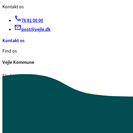
Kontakt os
76 81 00 00
post@vejle.dk
Kontakt os
Find os
Vejle Kommune
Skolegade 1
7100 Vejle
CVR. 29 18 99 00
Se også
Fagfolk.vejle.dk
Åbenhed og indsigt
Privatlivspolitik