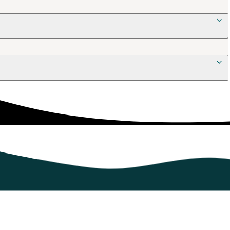
rkering
r via de interaktive kort.
eds- og årskort eller læs hvordan du kan betale for en afsluttet