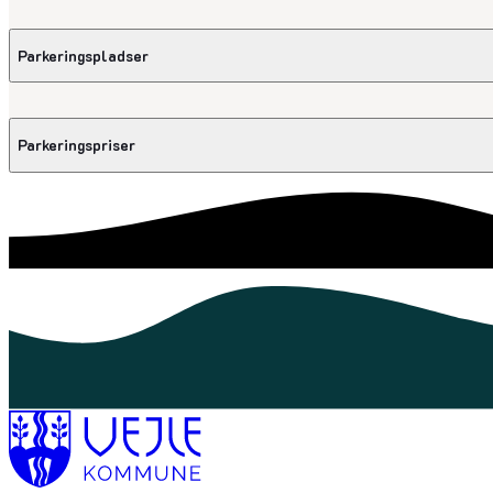
Her kan du søge om tilladelse til handicap-, håndværker- og beboerpa
Parkeringspladser
Læs mere om parkeringstilladelser
Få overblik over alle vores parkerings-, samkørsels- og handicappladse
Parkeringspriser
Læs mere om, hvor du kan parkere din bil
Tilmeld din bil automatisk betaling, se priser for parkering, bestil mån
parkering
Læs mere om priser og betaling