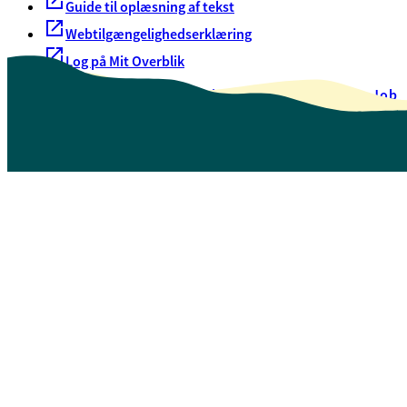
Guide til oplæsning af tekst
Webtilgængelighedserklæring
Log på Mit Overblik
Akut hjælp
EAN-numre
Oversigt over selvbetjening
Job
Presse