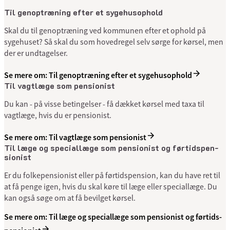
Til gen­op­træ­ning ef­ter et sy­ge­hus­op­hold
Skal du til genoptræning ved kommunen efter et ophold på
sygehuset? Så skal du som hovedregel selv sørge for kørsel, men
der er undtagelser.
Se mere om: Til gen­op­træ­ning ef­ter et sy­ge­hus­op­hold
Til vagt­læge som pen­sio­nist
Du kan - på visse betingelser - få dækket kørsel med taxa til
vagtlæge, hvis du er pensionist.
Se mere om: Til vagt­læge som pen­sio­nist
Til læge og special­læge som pen­sio­nist og førtids­pen­
sio­nist
Er du folkepensionist eller på førtidspension, kan du have ret til
at få penge igen, hvis du skal køre til læge eller speciallæge. Du
kan også søge om at få bevilget kørsel.
Se mere om: Til læge og special­læge som pen­sio­nist og førtids­