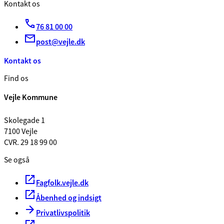
Kontakt os
76 81 00 00
post@vejle.dk
Kontakt os
Find os
Vejle Kommune
Skolegade 1
7100 Vejle
CVR. 29 18 99 00
Se også
Fagfolk.vejle.dk
Åbenhed og indsigt
Privatlivspolitik