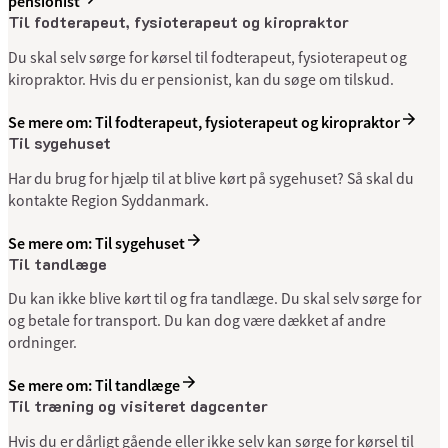
pen­sio­nist
Til fod­tera­peut, fysio­tera­peut og kiro­prak­tor
Du skal selv sørge for kørsel til fodterapeut, fysioterapeut og
kiropraktor. Hvis du er pensionist, kan du søge om tilskud.
Se mere om: Til fod­tera­peut, fysio­tera­peut og kiro­prak­tor
Til syge­huset
Har du brug for hjælp til at blive kørt på sygehuset? Så skal du
kontakte Region Syddanmark.
Se mere om: Til syge­huset
Til tand­læge
Du kan ikke blive kørt til og fra tandlæge. Du skal selv sørge for
og betale for transport. Du kan dog være dækket af andre
ordninger.
Se mere om: Til tand­læge
Til træning og visiteret dagcenter
Hvis du er dårligt gående eller ikke selv kan sørge for kørsel til