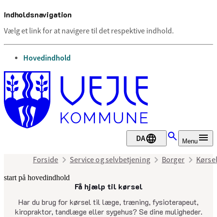
Indholdsnavigation
Vælg et link for at navigere til det respektive indhold.
gå til
Hovedindhold
DA
Menu
Forside
Service og selvbetjening
Borger
Kørsel
start på hovedindhold
Få hjælp til kørsel
senest opdateret 7. april 2025
Har du brug for kørsel til læge, træning, fysioterapeut,
kiropraktor, tandlæge eller sygehus? Se dine muligheder.