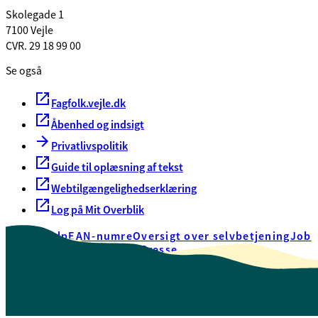
Skolegade 1
7100 Vejle
CVR. 29 18 99 00
Se også
Fagfolk.vejle.dk
Åbenhed og indsigt
Privatlivspolitik
Guide til oplæsning af tekst
Webtilgængelighedserklæring
Log på Mit Overblik
Akut hjælp
EAN-numre
Oversigt over selvbetjening
Job
Presse