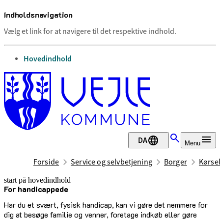
Indholdsnavigation
Vælg et link for at navigere til det respektive indhold.
gå til
Hovedindhold
DA
Menu
Forside
Service og selvbetjening
Borger
Kørsel
start på hovedindhold
For handi­cap­pede
senest opdateret 28. april 2026
Har du et svært, fysisk handicap, kan vi gøre det nemmere for
dig at besøge familie og venner, foretage indkøb eller gøre