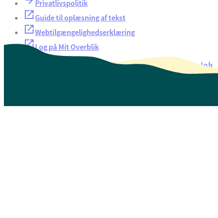
Privatlivspolitik
Guide til oplæsning af tekst
Webtilgængelighedserklæring
Log på Mit Overblik
Akut hjælp
EAN-numre
Oversigt over selvbetjening
Job
Presse