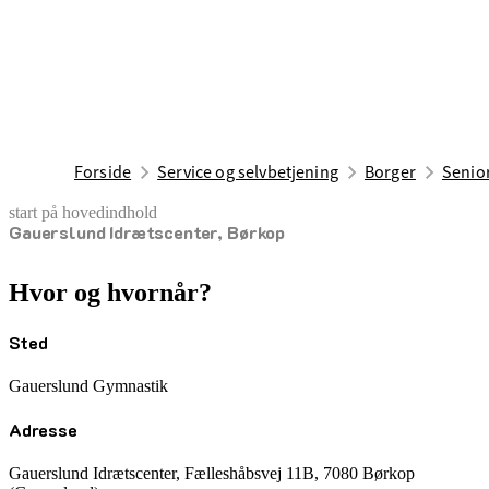
Forside
Service og selvbetjening
Borger
Senior
start på hovedindhold
Gauerslund Idrætscenter, Børkop
senest opdateret 13. maj 2026
Hvor og hvornår?
Sted
Gauerslund Gymnastik
Adresse
Gauerslund Idrætscenter, Fælleshåbsvej 11B, 7080 Børkop