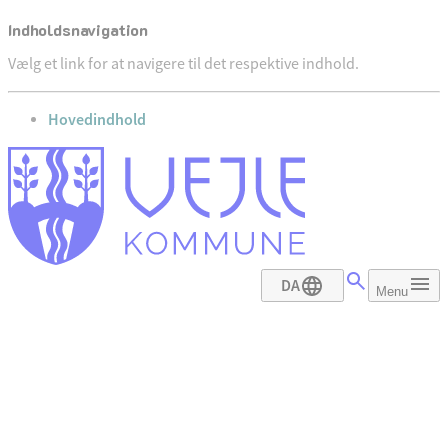
Indholdsnavigation
Vælg et link for at navigere til det respektive indhold.
gå til
Hovedindhold
DA
Menu