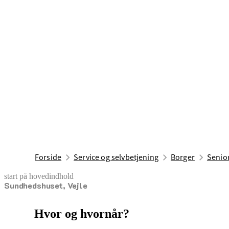
Forside
Service og selvbetjening
Borger
Senior
start på hovedindhold
Sundhedshuset, Vejle
senest opdateret 13. maj 2026
Hvor og hvornår?