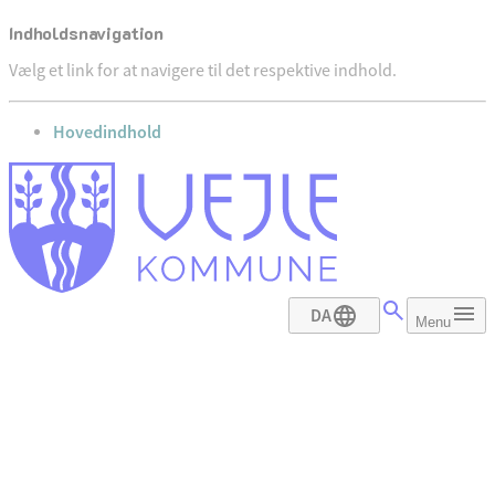
Indholdsnavigation
Vælg et link for at navigere til det respektive indhold.
gå til
Hovedindhold
DA
Menu