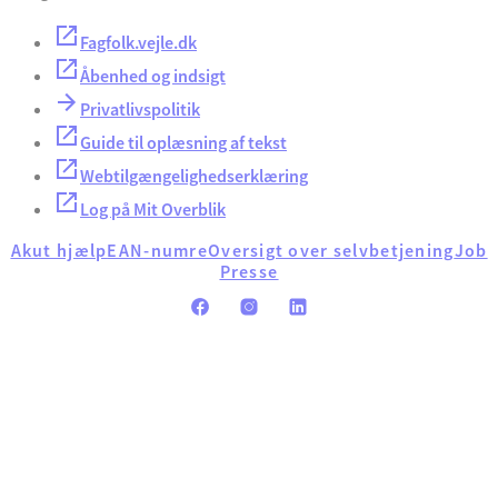
Fagfolk.vejle.dk
Åbenhed og indsigt
Privatlivspolitik
Guide til oplæsning af tekst
Webtilgængelighedserklæring
Log på Mit Overblik
Akut hjælp
EAN-numre
Oversigt over selvbetjening
Job
Presse