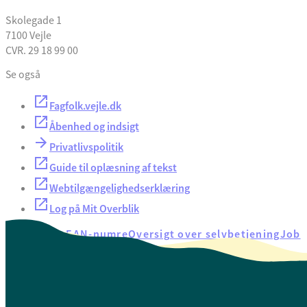
Skolegade 1
7100 Vejle
CVR. 29 18 99 00
Se også
Fagfolk.vejle.dk
Åbenhed og indsigt
Privatlivspolitik
Guide til oplæsning af tekst
Webtilgængelighedserklæring
Log på Mit Overblik
Akut hjælp
EAN-numre
Oversigt over selvbetjening
Job
Presse