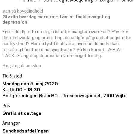
start på hovedindhold
Giv din hverdag mere ro – lær at tackle angst og
senest opdateret 5. maj 2025
depression
Føler du dig ofte urolig, trist eller mangler overskud? Påvirker
det din hverdag, og er der ting, du undgår på grund af angst eller
nedtrykthed? Har du lyst til at lære, hvordan du bedre kan
forstå og håndtere dine symptomer? Så kan kurset LÆR AT
TACKLE angst og depression være noget for dig.
Angst og depression
Tid & sted
mandag den 5. maj 2025
kl. 16.00 - 18.30
Boligforeningen ØsterBO - Treschowsgade 4, 7100 Vejle
Pris
Gratis at deltage
Arrangør
Sundhedsafdelingen