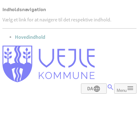
Indholdsnavigation
Vælg et link for at navigere til det respektive indhold.
gå til
Hovedindhold
DA
Menu