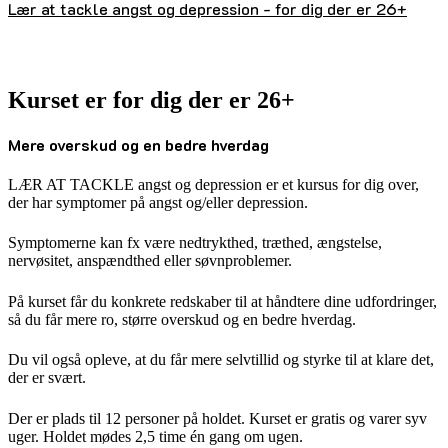
Lær at tackle angst og depression - for dig der er 26+
Kurset er for dig der er 26+
Mere overskud og en bedre hverdag
LÆR AT TACKLE angst og depression er et kursus for dig over,
der har symptomer på angst og/eller depression.
Symptomerne kan fx være nedtrykthed, træthed, ængstelse,
nervøsitet, anspændthed eller søvnproblemer.
På kurset får du konkrete redskaber til at håndtere dine udfordringer,
så du får mere ro, større overskud og en bedre hverdag.
Du vil også opleve, at du får mere selvtillid og styrke til at klare det,
der er svært.
Der er plads til 12 personer på holdet. Kurset er gratis og varer syv
uger. Holdet mødes 2,5 time én gang om ugen.