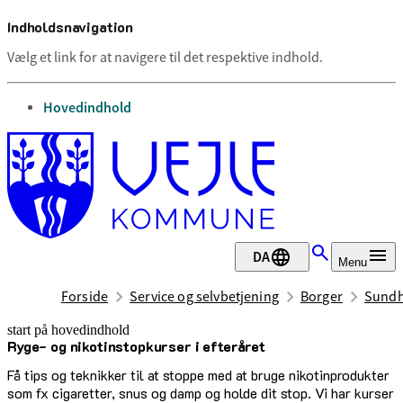
Indholdsnavigation
Vælg et link for at navigere til det respektive indhold.
gå til
Hovedindhold
DA
Menu
Forside
Service og selvbetjening
Borger
Sundh
start på hovedindhold
Ryge- og nikotinstopkurser i efteråret
senest opdateret 17. juni 2025
Få tips og teknikker til at stoppe med at bruge nikotinprodukter
som fx cigaretter, snus og damp og holde dit stop. Vi har kurser