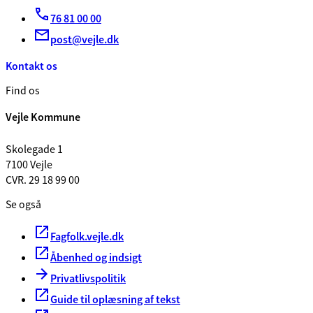
76 81 00 00
post@vejle.dk
Kontakt os
Find os
Vejle Kommune
Skolegade 1
7100 Vejle
CVR. 29 18 99 00
Se også
Fagfolk.vejle.dk
Åbenhed og indsigt
Privatlivspolitik
Guide til oplæsning af tekst