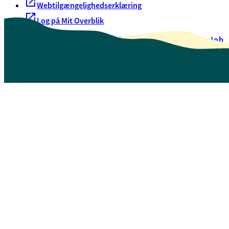
Webtilgængelighedserklæring
Log på Mit Overblik
Akut hjælp
EAN-numre
Oversigt over selvbetjening
Job
Presse