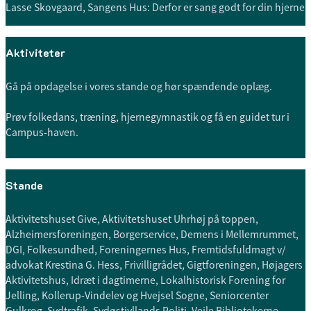
Lasse Skovgaard, Sangens Hus: Derfor er sang godt for din hjerne
Aktiviteter
Gå på opdagelse i vores stande og hør spændende oplæg.
Prøv folkedans, træning, hjernegymnastik og få en guidet tur i
Campus-haven.
Stande
Aktivitetshuset Give, Aktivitetshuset Uhrhøj på toppen,
Alzheimersforeningen, Borgerservice, Demens i Mellemrummet,
DGI, Folkesundhed, Foreningernes Hus, Fremtidsfuldmagt v/
advokat Krestina G. Hess, Frivilligrådet, Gigtforeningen, Højagers
Aktivitetshus, Idræt i dagtimerne, Lokalhistorisk Forening for
Jelling, Kollerup-Vindelev og Hvejsel Sogne, Seniorcenter
Gulkrog, Sydtrafik, Sydøstjyllands Politi, Vejle Bibliotekerne,