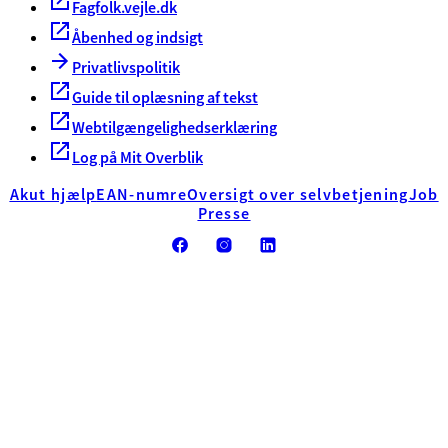
Fagfolk.vejle.dk
Åbenhed og indsigt
Privatlivspolitik
Guide til oplæsning af tekst
Webtilgængelighedserklæring
Log på Mit Overblik
Akut hjælp
EAN-numre
Oversigt over selvbetjening
Job
Presse