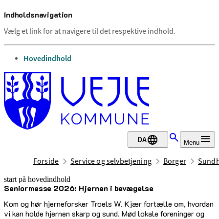
Indholdsnavigation
Vælg et link for at navigere til det respektive indhold.
gå til
Hovedindhold
DA
Menu
Forside
Service og selvbetjening
Borger
Sundh
start på hovedindhold
Seniormesse 2026: Hjernen i bevægelse
senest opdateret 4. august 2026
Kom og hør hjerneforsker Troels W. Kjær fortælle om, hvordan
vi kan holde hjernen skarp og sund. Mød lokale foreninger og