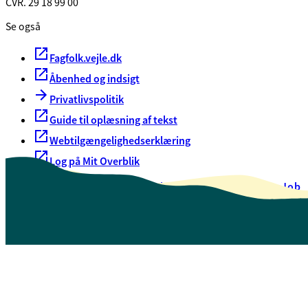
CVR. 29 18 99 00
Se også
Fagfolk.vejle.dk
Åbenhed og indsigt
Privatlivspolitik
Guide til oplæsning af tekst
Webtilgængelighedserklæring
Log på Mit Overblik
Akut hjælp
EAN-numre
Oversigt over selvbetjening
Job
Presse