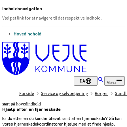
Indholdsnavigation
Vælg et link for at navigere til det respektive indhold.
gå til
Hovedindhold
DA
Menu
Forside
Service og selvbetjening
Borger
Sundh
start på hovedindhold
Hjælp ef­ter en hjer­ne­ska­de
senest opdateret 2. juni 2026
Er du eller en du kender blevet ramt af en hjerneskade? Så kan
vores hjerneskadekoordinatorer hjælpe med at finde hjælp,