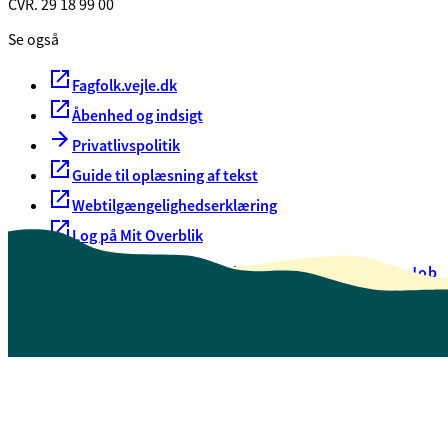
CVR. 29 18 99 00
Se også
Fagfolk.vejle.dk
Åbenhed og indsigt
Privatlivspolitik
Guide til oplæsning af tekst
Webtilgængelighedserklæring
Log på Mit Overblik
Akut hjælp
EAN-numre
Oversigt over selvbetjening
Job
Presse