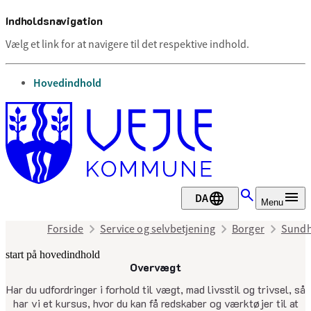
Indholdsnavigation
Vælg et link for at navigere til det respektive indhold.
gå til
Hovedindhold
DA
Menu
Forside
Service og selvbetjening
Borger
Sundh
start på hovedindhold
Overvægt
senest opdateret 28. november 202
Har du udfordringer i forhold til vægt, mad livsstil og trivsel, så
har vi et kursus, hvor du kan få redskaber og værktøjer til at