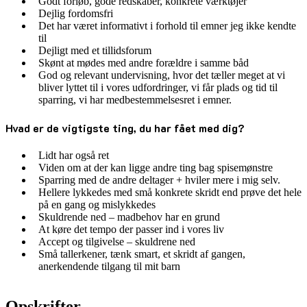
Godt forløb, gode redskaber, konkrete værktøjer
Dejlig fordomsfri
Det har været informativt i forhold til emner jeg ikke kendte
til
Dejligt med et tillidsforum
Skønt at mødes med andre forældre i samme båd
God og relevant undervisning, hvor det tæller meget at vi
bliver lyttet til i vores udfordringer, vi får plads og tid til
sparring, vi har medbestemmelsesret i emner.
Hvad er de vigtigste ting, du har fået med dig?
Lidt har også ret
Viden om at der kan ligge andre ting bag spisemønstre
Sparring med de andre deltager + hviler mere i mig selv.
Hellere lykkedes med små konkrete skridt end prøve det hele
på en gang og mislykkedes
Skuldrende ned – madbehov har en grund
At køre det tempo der passer ind i vores liv
Accept og tilgivelse – skuldrene ned
Små tallerkener, tænk smart, et skridt af gangen,
anerkendende tilgang til mit barn
Opskrifter