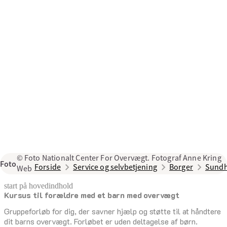
© Foto Nationalt Center For Overvægt. Fotograf Anne Kring
Foto
Forside
Service og selvbetjening
Borger
Sundh
Web
start på hovedindhold
Kursus til forældre med et barn med over­vægt
senest opdateret 18. december 2025
Gruppeforløb for dig, der savner hjælp og støtte til at håndtere
dit barns overvægt. Forløbet er uden deltagelse af børn.