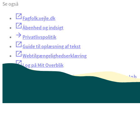
Se også
Fagfolk.vejle.dk
Åbenhed og indsigt
Privatlivspolitik
Guide til oplæsning af tekst
Webtilgængelighedserklæring
Log på Mit Overblik
Akut hjælp
EAN-numre
Oversigt over selvbetjening
Job
Presse