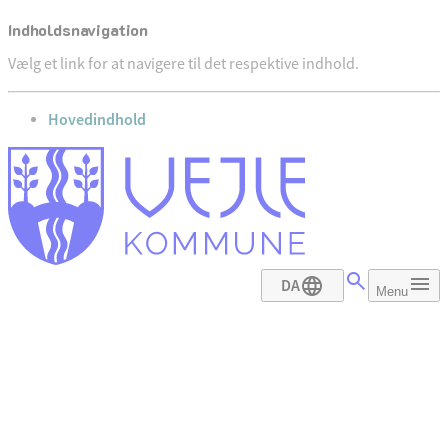
Indholdsnavigation
Vælg et link for at navigere til det respektive indhold.
gå til
Hovedindhold
DA
Menu