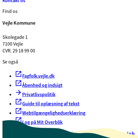
Kontakt os
Find os
Vejle Kommune
Skolegade 1
7100 Vejle
CVR. 29 18 99 00
Se også
Fagfolk.vejle.dk
Åbenhed og indsigt
Privatlivspolitik
Guide til oplæsning af tekst
Webtilgængelighedserklæring
Log på Mit Overblik
Akut hjælp
EAN-numre
Oversigt over selvbetjening
Job