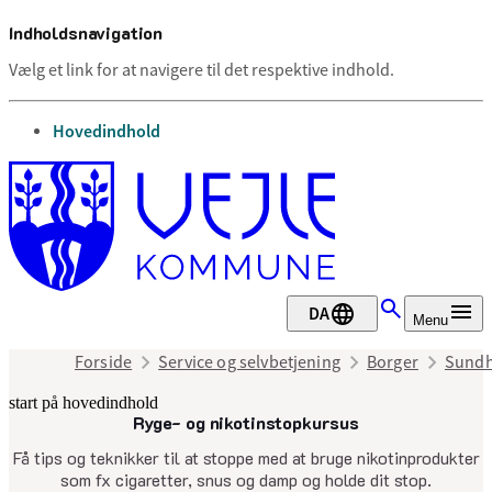
Indholdsnavigation
Vælg et link for at navigere til det respektive indhold.
gå til
Hovedindhold
DA
Menu
Forside
Service og selvbetjening
Borger
Sundh
start på hovedindhold
Ryge- og nikotinstopkursus
senest opdateret 3. august 2026
Få tips og teknikker til at stoppe med at bruge nikotinprodukter
som fx cigaretter, snus og damp og holde dit stop.