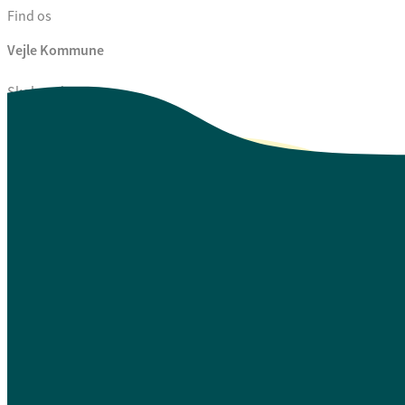
Find os
Vejle Kommune
Skolegade 1
7100 Vejle
CVR. 29 18 99 00
Se også
Fagfolk.vejle.dk
Åbenhed og indsigt
Privatlivspolitik
Guide til oplæsning af tekst
Webtilgængelighedserklæring
Log på Mit Overblik
A