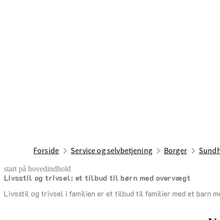
Forside
Service og selvbetjening
Borger
Sundh
start på hovedindhold
Livs­stil ­og ­triv­sel: ­et ­til­bud ­til ­børn ­med ­o­ver­vægt
senest opdateret 9. december 2025
Livsstil og trivsel i familien er et tilbud til familier med et bar