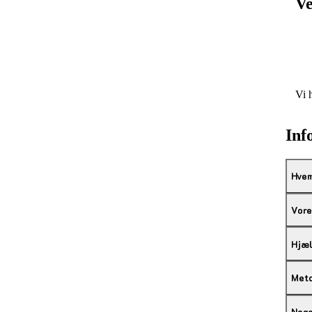
Ve
Vi 
Inf
Hvem
Vore
Hjæl
Met
Noge