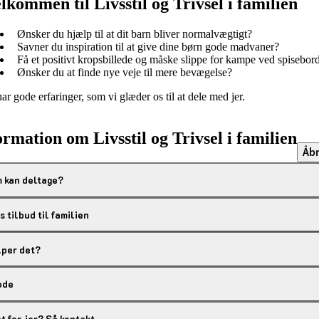
lkommen til Livsstil og Trivsel i familien
Ønsker du hjælp til at dit barn bliver normalvægtigt?
Savner du inspiration til at give dine børn gode madvaner?
Få et positivt kropsbillede og måske slippe for kampe ved spisebor
Ønsker du at finde nye veje til mere bevægelse?
har gode erfaringer, som vi glæder os til at dele med jer.
ormation om Livsstil og Trivsel i familien
Åbn
 kan deltage?
s tilbud til familien
per det?
ode
t for jer? Så kontakt