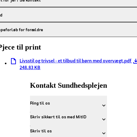
d
peforløb for forældre
Pjece til print
Livs­stil ­og ­triv­sel ­- ­et ­til­bud ­til ­børn ­med ­o­ver­vægt.pdf
248.83 KB
Kontakt Sundhedsplejen
Ring til os
Skriv sikkert til os med MitID
Skriv til os