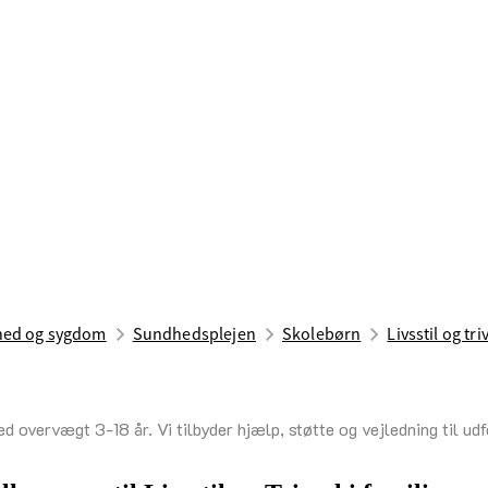
ed og sygdom
Sundhedsplejen
Skolebørn
Livs­stil ­og ­tri
n med overvægt 3-18 år. Vi tilbyder hjælp, støtte og vejledning til 