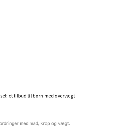
v­sel: ­et ­til­bud ­til ­børn ­med ­o­ver­vægt
udfordringer med mad, krop og vægt.