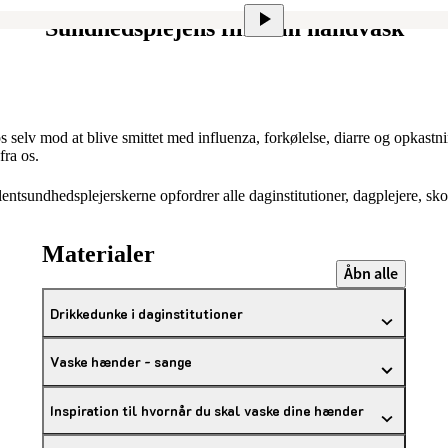
Sundhedsplejens film om håndvask
 os selv mod at blive smittet med influenza, forkølelse, diarre og opk
fra os.
undhedsplejerskerne opfordrer alle daginstitutioner, dagplejere, skole
Materialer
Åbn alle
Drikkedunke i daginstitutioner
Vaske hænder - sange
Inspiration til hvornår du skal vaske dine hænder