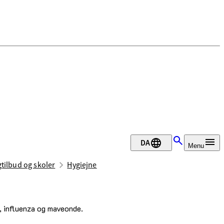
DA
Menu
tilbud og skoler
Hygiejne
, influenza og maveonde.