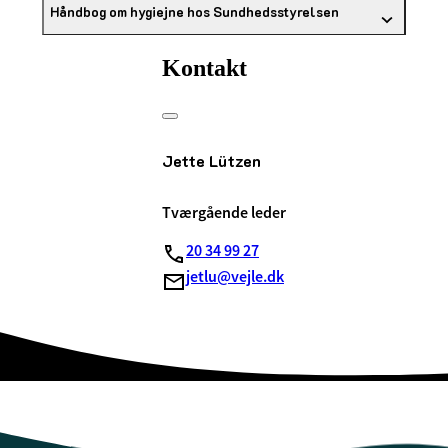
Håndbog om hygiejne hos Sundhedsstyrelsen
Kontakt
Jette Lützen
Tværgående leder
20 34 99 27
jetlu@vejle.dk