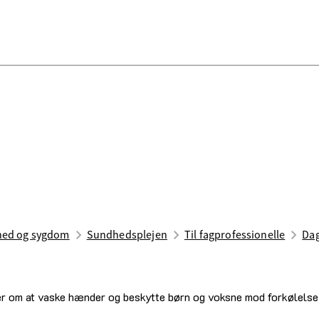
ed og sygdom
Sundhedsplejen
Til ­fag­pro­fes­sio­nel­le
Dag
er om at vaske hænder og beskytte børn og voksne mod forkølelse