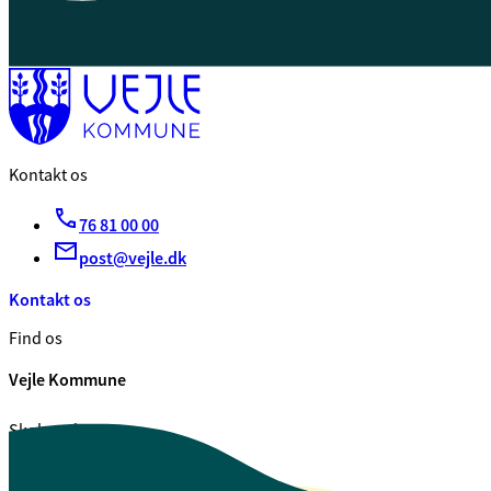
Kontakt os
76 81 00 00
post@vejle.dk
Kontakt os
Find os
Vejle Kommune
Skolegade 1
7100 Vejle
CVR. 29 18 99 00