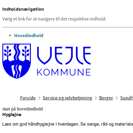
Indholdsnavigation
Vælg et link for at navigere til det respektive indhold.
gå til
Hovedindhold
Forside
Service og selvbetjening
Borger
Sundh
start på hovedindhold
Hygiejne
senest opdateret 13. marts 2026
Læs om god håndhygiejne i hverdagen. Se sange, råd og material