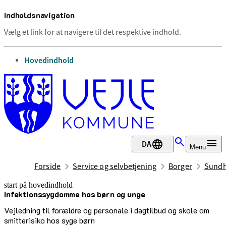
Indholdsnavigation
Vælg et link for at navigere til det respektive indhold.
gå til
Hovedindhold
DA
Menu
Forside
Service og selvbetjening
Borger
Sundh
start på hovedindhold
Infektionssygdomme hos børn og unge
senest opdateret 18. december 2025
Vejledning til forældre og personale i dagtilbud og skole om
smitterisiko hos syge børn