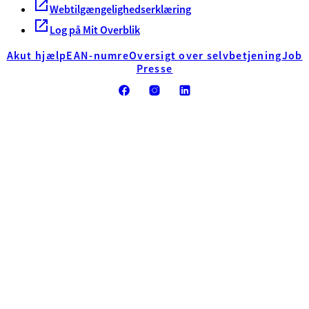
Webtilgængelighedserklæring
Log på Mit Overblik
Akut hjælp
EAN-numre
Oversigt over selvbetjening
Job
Presse