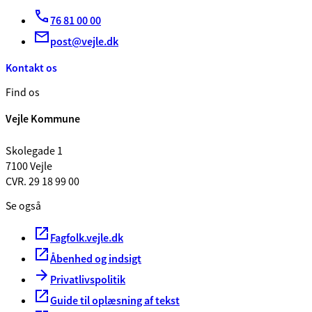
76 81 00 00
post@vejle.dk
Kontakt os
Find os
Vejle Kommune
Skolegade 1
7100 Vejle
CVR. 29 18 99 00
Se også
Fagfolk.vejle.dk
Åbenhed og indsigt
Privatlivspolitik
Guide til oplæsning af tekst