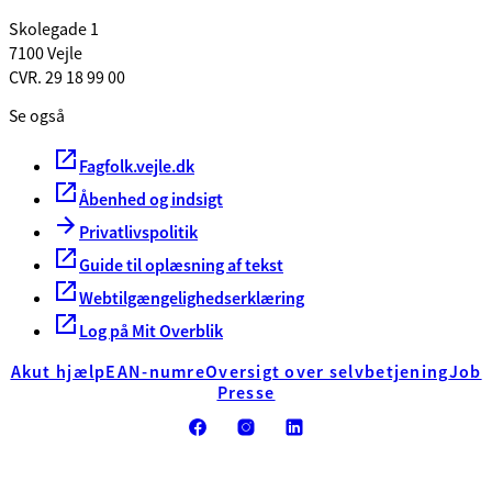
Skolegade 1
7100 Vejle
CVR. 29 18 99 00
Se også
Fagfolk.vejle.dk
Åbenhed og indsigt
Privatlivspolitik
Guide til oplæsning af tekst
Webtilgængelighedserklæring
Log på Mit Overblik
Akut hjælp
EAN-numre
Oversigt over selvbetjening
Job
Presse