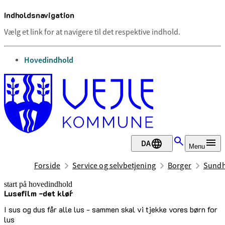
Indholdsnavigation
Vælg et link for at navigere til det respektive indhold.
gå til
Hovedindhold
DA
Menu
Forside
Service og selvbetjening
Borger
Sundh
start på hovedindhold
Lusefilm -det klø´r
senest opdateret 9. december 2025
I sus og dus får alle lus - sammen skal vi tjekke vores børn for
lus