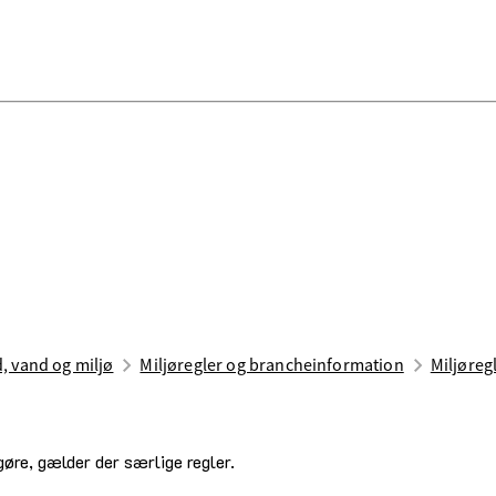
d, vand og miljø
Miljøregler og brancheinformation
Miljøreg
øre, gælder der særlige regler.