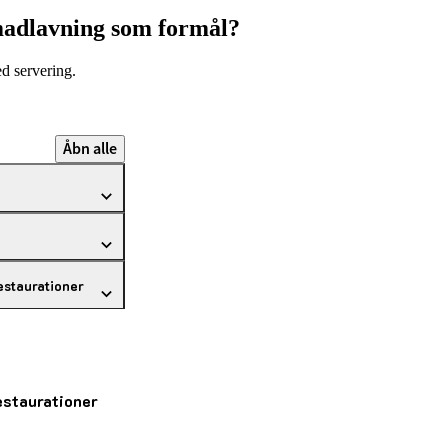
 madlavning som formål?
ed servering.
Åbn alle
restaurationer
restaurationer