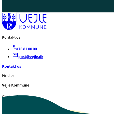
Kontakt os
76 81 00 00
post@vejle.dk
Kontakt os
Find os
Vejle Kommune
Skolegade 1
7100 Vejle
CVR. 29 18 99 00