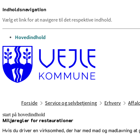
Indholdsnavigation
Vælg et link for at navigere til det respektive indhold.
gå til
Hovedindhold
Forside
Service og selvbetjening
Erhverv
Affal
start på hovedindhold
Miljøregler for restaurationer
senest opdateret 17. april 2026
Hvis du driver en virksomhed, der har med mad og madlavning at g