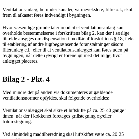
Ventilationsanlæg, herunder kanaler, varmevekslere, filtre o.l., skal
frem til afkastet føres indvendigt i bygningen.
Hvor væsentlige grunde taler imod at et ventilationsanlæg kan
overholde bestemmelserne i forskriftens bilag 2, kan der i særlige
tilfælde ansøges om dispensation i medfør af forskriftens § 18, f.eks.
til etablering af andre lugtbegrænsende foranstaltninger såsom
filteranlæg e.l., eller til at ventilationsanlægget kan føres uden på
bygningen, når dette i øvrigt er foreneligt med det miljø, hvor
anlægget placeres.
Bilag 2 - Pkt. 4
Med mindre det på anden vis dokumenteres at gældende
ventilationsnormer opfyldes, skal følgende overholdes:
Ventilationsanlægget skal sikre et luftskifte på ca. 25-40 gange i
timen, når der i køkkenet foretages grillstegning og/eller
friturestegning.
Ved almindelig madtilberedning skal luftskiftet være ca. 20-25