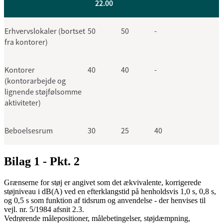
22.00
Erhvervslokaler (bortset
50
50
-
fra kontorer)
Kontorer
40
40
-
(kontorarbejde og
lignende støjfølsomme
aktiviteter)
Beboelsesrum
30
25
40
Bilag 1 - Pkt. 2
Grænserne for støj er angivet som det ækvivalente, korrigerede
støjniveau i dB(A) ved en efterklangstid på henholdsvis 1,0 s, 0,8 s,
og 0,5 s som funktion af tidsrum og anvendelse - der henvises til
vejl. nr. 5/1984 afsnit 2.3.
Vedrørende målepositioner, målebetingelser, støjdæmpning,