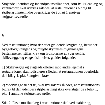
Støjende udendørs og indendørs installationer, som fx. køleanlæg og
ventilatorer, skal udføres således, at restaurationens bidrag til
støjbelastningen ikke overskrider de i bilag 1 angivne
støjgrænseværdier.
§ 4
Ved restaurationer, hvor der efter gældende lovgivning, herunder
byggelovgivningens og miljøbeskyttelseslovgivningens
bestemmelser, stilles krav om lydisolering af ydervægge,
skillevægge og etageadskillelser, gælder følgende:
1) Skillevægge og etageadskillelser mod andre lejemål i
restaurationer skal lydisoleres således, at restaurationen overholder
de i bilag 1, pkt. 3 angivne krav.
2) Ydervægge til det fri, skal lydisoleres således, at restaurationens
bidrag til den udendørs støjbelastning ikke overstiger de i bilag 1,
pkt. 1 angivne støjgrænseværdier.
Stk. 2. Faste musikanlæg i restaurationer skal ved etablering,