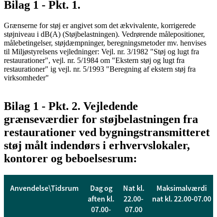
Bilag 1 - Pkt. 1.
Grænserne for støj er angivet som det ækvivalente, korrigerede
støjniveau i dB(A) (Støjbelastningen). Vedrørende målepositioner,
målebetingelser, støjdæmpninger, beregningsmetoder mv. henvises
til Miljøstyrelsens vejledninger: Vejl. nr. 3/1982 "Støj og lugt fra
restaurationer", vejl. nr. 5/1984 om "Ekstern støj og lugt fra
restaurationer" ig vejl. nr. 5/1993 "Beregning af ekstern støj fra
virksomheder"
Bilag 1 - Pkt. 2. Vejledende
grænseværdier for støjbelastningen fra
restaurationer ved bygningstransmitteret
støj målt indendørs i erhvervslokaler,
kontorer og beboelsesrum:
Anvendelse\Tidsrum
Dag og
Nat kl.
Maksimalværdi
aften kl.
22.00-
nat kl. 22.00-07.00
07.00-
07.00