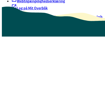
Webtilgængelighedserklæring
Log på Mit Overblik
Akut hjælp
EAN-numre
Oversigt over selvbetjening
Job
Presse