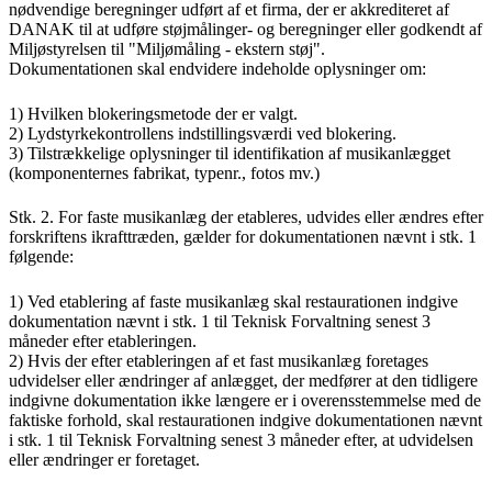
nødvendige beregninger udført af et firma, der er akkrediteret af
DANAK til at udføre støjmålinger- og beregninger eller godkendt af
Miljøstyrelsen til "Miljømåling - ekstern støj".
Dokumentationen skal endvidere indeholde oplysninger om:
1) Hvilken blokeringsmetode der er valgt.
2) Lydstyrkekontrollens indstillingsværdi ved blokering.
3) Tilstrækkelige oplysninger til identifikation af musikanlægget
(komponenternes fabrikat, typenr., fotos mv.)
Stk. 2. For faste musikanlæg der etableres, udvides eller ændres efter
forskriftens ikrafttræden, gælder for dokumentationen nævnt i stk. 1
følgende:
1) Ved etablering af faste musikanlæg skal restaurationen indgive
dokumentation nævnt i stk. 1 til Teknisk Forvaltning senest 3
måneder efter etableringen.
2) Hvis der efter etableringen af et fast musikanlæg foretages
udvidelser eller ændringer af anlægget, der medfører at den tidligere
indgivne dokumentation ikke længere er i overensstemmelse med de
faktiske forhold, skal restaurationen indgive dokumentationen nævnt
i stk. 1 til Teknisk Forvaltning senest 3 måneder efter, at udvidelsen
eller ændringer er foretaget.