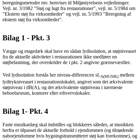
beregningsmetoder mv. henvises til Miljøstyrelsens vejledninger:
Vejl. nr. 3/1982 "Støj og lugt fra restaurationer", vejl. nr. 5/1984 om
"Ekstern støj fra virksomheder" og vejl. nr, 5/1993 "Beregning af
ekstern støj fra virksomheder".
Bilag 1 - Pkt. 3
Vægge og etagedæk skal have en sådan lydisolation, at støjniveauet
fra de aktuelle aktiviteter i restaurationen ikke medfører en
støjbelastning, der overskrider de i pkt. 2 angivne grænseværdier.
Ved lydisolation forstås her niveau-differencen sL
mellem
A(MUSIK)
lydtrykniveauet i restaurationslokalet, angivet som det ækvivalente
støjniveau i dB(A), og det ækvivalente støjniveau i nærmeste
beboelsesrum, kontorer eller erhvervslokaler.
Bilag 1- Pkt. 4
Faste musikanlæg skal indstilles og blokkeres således, at musikken
herfra er tilpasset de aktuelle forhold i ejendommen (og tilstødende
naboejendomme hvis bygningstransmitteret støj kan forekomme), og