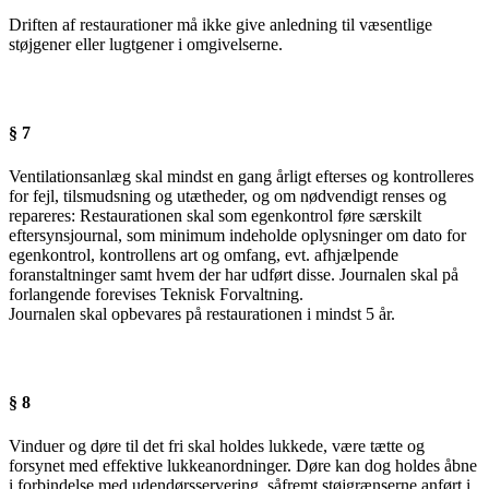
Driften af restaurationer må ikke give anledning til væsentlige
støjgener eller lugtgener i omgivelserne.
§ 7
Ventilationsanlæg skal mindst en gang årligt efterses og kontrolleres
for fejl, tilsmudsning og utætheder, og om nødvendigt renses og
repareres: Restaurationen skal som egenkontrol føre særskilt
eftersynsjournal, som minimum indeholde oplysninger om dato for
egenkontrol, kontrollens art og omfang, evt. afhjælpende
foranstaltninger samt hvem der har udført disse. Journalen skal på
forlangende forevises Teknisk Forvaltning.
Journalen skal opbevares på restaurationen i mindst 5 år.
§ 8
Vinduer og døre til det fri skal holdes lukkede, være tætte og
forsynet med effektive lukkeanordninger. Døre kan dog holdes åbne
i forbindelse med udendørsservering, såfremt støjgrænserne anført i