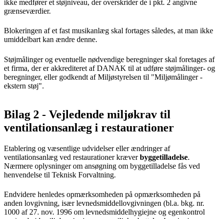
ikke medfører et støjniveau, der overskrider de i pkt. 2 angivne
grænseværdier.
Blokeringen af et fast musikanlæg skal fortages således, at man ikke
umiddelbart kan ændre denne.
Støjmålinger og eventuelle nødvendige beregninger skal foretages af
et firma, der er akkrediteret af DANAK til at udføre støjmålinger- og
beregninger, eller godkendt af Miljøstyrelsen til "Miljømålinger -
ekstern støj".
Bilag 2 - Vejledende miljøkrav til
ventilationsanlæg i restaurationer
Etablering og væsentlige udvidelser eller ændringer af
ventilationsanlæg ved restaurationer kræver
byggetilladelse
.
Nærmere oplysninger om ansøgning om byggetilladelse fås ved
henvendelse til Teknisk Forvaltning.
Endvidere henledes opmærksomheden på opmærksomheden på
anden lovgivning, især levnedsmiddellovgivningen (bl.a. bkg. nr.
1000 af 27. nov. 1996 om levnedsmiddelhygiejne og egenkontrol