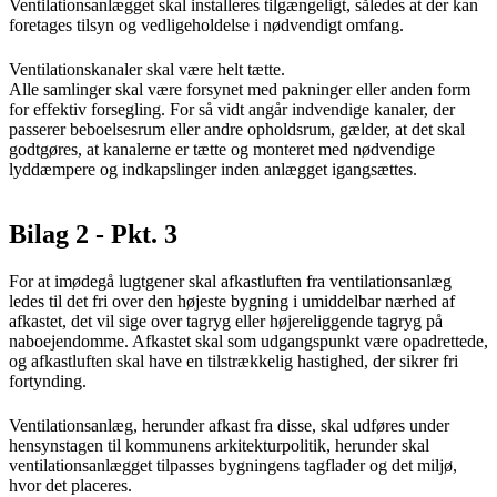
Ventilationsanlægget skal installeres tilgængeligt, således at der kan
foretages tilsyn og vedligeholdelse i nødvendigt omfang.
Ventilationskanaler skal være helt tætte.
Alle samlinger skal være forsynet med pakninger eller anden form
for effektiv forsegling. For så vidt angår indvendige kanaler, der
passerer beboelsesrum eller andre opholdsrum, gælder, at det skal
godtgøres, at kanalerne er tætte og monteret med nødvendige
lyddæmpere og indkapslinger inden anlægget igangsættes.
Bilag 2 - Pkt. 3
For at imødegå lugtgener skal afkastluften fra ventilationsanlæg
ledes til det fri over den højeste bygning i umiddelbar nærhed af
afkastet, det vil sige over tagryg eller højereliggende tagryg på
naboejendomme. Afkastet skal som udgangspunkt være opadrettede,
og afkastluften skal have en tilstrækkelig hastighed, der sikrer fri
fortynding.
Ventilationsanlæg, herunder afkast fra disse, skal udføres under
hensynstagen til kommunens arkitekturpolitik, herunder skal
ventilationsanlægget tilpasses bygningens tagflader og det miljø,
hvor det placeres.