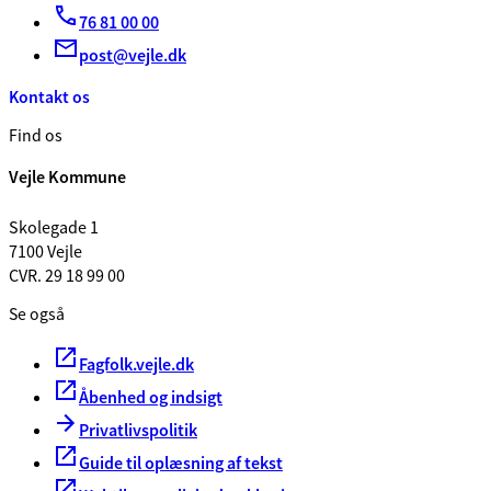
76 81 00 00
post@vejle.dk
Kontakt os
Find os
Vejle Kommune
Skolegade 1
7100 Vejle
CVR. 29 18 99 00
Se også
Fagfolk.vejle.dk
Åbenhed og indsigt
Privatlivspolitik
Guide til oplæsning af tekst