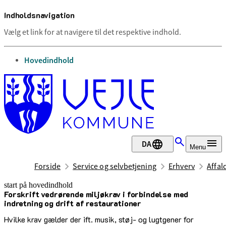
Indholdsnavigation
Vælg et link for at navigere til det respektive indhold.
gå til
Hovedindhold
DA
Menu
Forside
Service og selvbetjening
Erhverv
Affal
start på hovedindhold
Forskrift vedrørende miljøkrav i forbindelse med
senest opdateret 12. februar 2025
indretning og drift af restaurationer
Hvilke krav gælder der ift. musik, støj- og lugtgener for