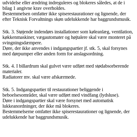
udvidelse eller ændring indreguleres og blokeres således, at de i
bilag 1 angivne krav overholdes.
Bestemmelsen omfatter ikke spiserestaurationer og lignende, der
efter Teknisk Forvaltnings skøn udelukkende har baggrundsmusik.
Stk. 3. Støjende indendørs installationer som køleanlæg, ventilation,
køkkenmaskiner, vægautomater og højtalere skal være monteret på
svingningsdæmpere.
Døre, der ikke anvendes i indgangspartier jf. stk. 5, skal forsynes
med dørpumper eller anden form for anslagsordning.
Stk. 4. I billardrum skal gulvet være udført med stødabsorberende
materialer.
Radiatorer mv. skal være afskærmede.
Stk. 5. Indgangspartier til restaurationer beliggende i
beboelsesområder, skal være udført med vindfang (lydsluse).
Døre i indgangspartier skal være forsynet med automatisk
lukkeanordninger, der ikke må blokeres.
Bestemmelserne omfatter ikke spiserestaurationer og lignende, der
udelukkende har baggrundsmusik.