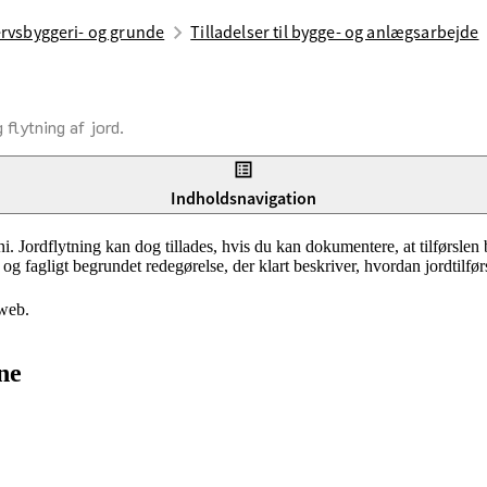
rvsbyggeri- og grunde
Tilladelser til bygge- og anlægsarbejde
flytning af jord.
terrænændringer, skal du først søge om tilladelse. Ved modtagelsen af ans
Indholdsnavigation
. Jordflytning kan dog tillades, hvis du kan dokumentere, at tilførslen
og fagligt begrundet redegørelse, der klart beskriver, hvordan jordtilfør
dweb.
ne