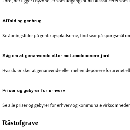
Jord, der ligger i byzone, er som udgangspunkt klassificeret so
Affald og genbrug
Se åbningstider på genbrugspladserne, find svar på spørgsmål om d
Søg om at genanvende eller mellemdeponere jord
Hvis du ønsker at genanvende eller mellemdeponere forurenet eller 
Priser og gebyrer for erhverv
Se alle priser og gebyrer for erhverv og kommunale virksomheder
Råstofgrave