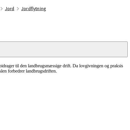
Jord
Jordflytning
øgningen vurderer vi, om den planlagte jordtilførsel eller
 bidrager til den landbrugsmæssige drift. Da lovgivningen og praksis
slen forbedrer landbrugsdriften.