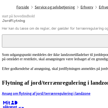
Forside
Service og selvbetjening
Erhverv
Erhve
start på hovedindhold
Jordflytning
senest opdateret 10. december 2025
Her kan du læse om de regler, der gælder for terrænregulering og 
Hvis du ønsker at flytte jord til en ejendom i landzone eller foretage 
terrænregulering kræver landzonetilladelse.
Som udgangspunkt meddeles der ikke landzonetilladelser til jorddeponi
på området er restriktiv, skal ansøgningen være ledsaget af en grundig 
Efter godkendelse af ansøgning, skal jordflytningen anmeldes på jor
Flytning af jord/terrænregulering i landzo
Ansøg om flytning af jord/terrænregulering i landzone
Kræver MitID