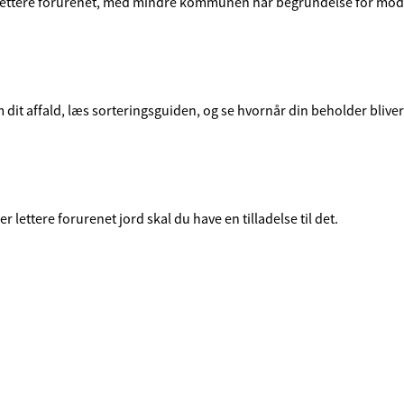
m lettere forurenet, med mindre kommunen har begrundelse for mod
it affald, læs sorteringsguiden, og se hvornår din beholder bliver
lettere forurenet jord skal du have en tilladelse til det.