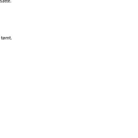
satte.
 tømt.