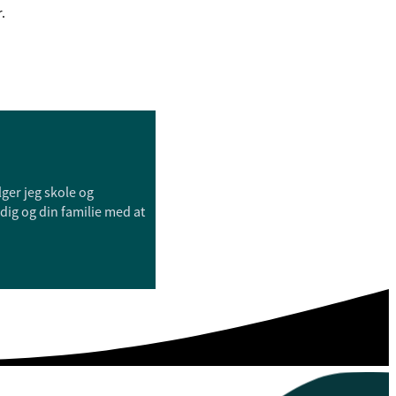
.
ger jeg skole og
e dig og din familie med at