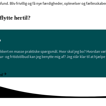
fund. Bliv frivillig og få nye færdigheder, oplevelser og fællesskaber
lytte hertil?
e
 sikkert en masse praktiske spørgsmål. Hvor skal jeg bo? Hvordan væl
ur- og fritidstilbud kan jeg benytte mig af? Jeg står klar til at hjælp
ed