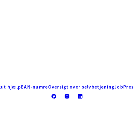
kut hjælp
EAN-numre
Oversigt over selvbetjening
Job
Pres