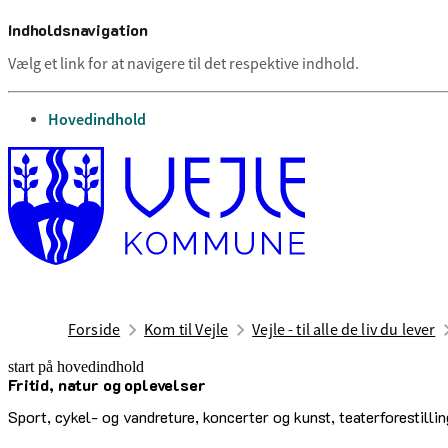
Indholdsnavigation
Vælg et link for at navigere til det respektive indhold.
gå til
Hovedindhold
Forside
Kom til Vejle
Vejle - til alle de liv du lever
start på hovedindhold
Fritid, natur og oplevelser
senest opdateret 5. februar 2026
Sport, cykel- og vandreture, koncerter og kunst, teaterforestilli