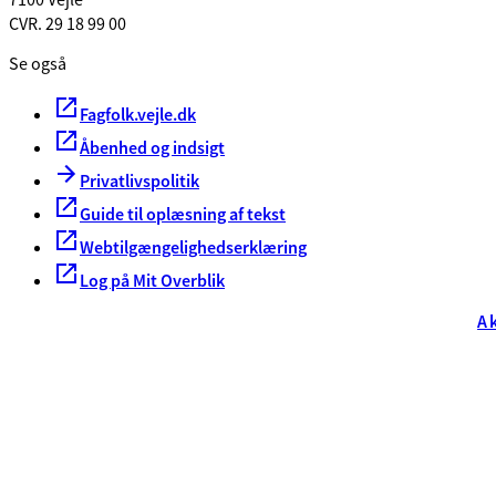
7100 Vejle
CVR. 29 18 99 00
Se også
Fagfolk.vejle.dk
Åbenhed og indsigt
Privatlivspolitik
Guide til oplæsning af tekst
Webtilgængelighedserklæring
Log på Mit Overblik
A