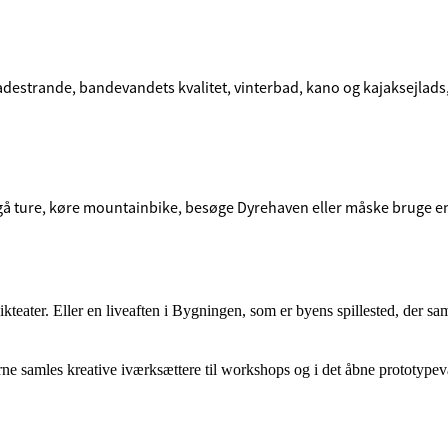
badestrande, bandevandets kvalitet, vinterbad, kano og kajaksejlads,
gå ture, køre mountainbike, besøge Dyrehaven eller måske bruge en
ikteater. Eller en liveaften i Bygningen, som er byens spillested, der sa
erne samles kreative iværksættere til workshops og i det åbne prototyp