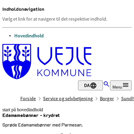
Indholdsnavigation
Vælg et link for at navigere til det respektive indhold.
gå til
Hovedindhold
DA
Menu
Forside
Service og selvbetjening
Borger
Sundh
start på hovedindhold
Edamamebønner - krydret
senest opdateret 30. marts 2026
Sprøde Edamamebønner med Parmesan.