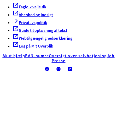
Fagfolk.vejle.dk
Åbenhed og indsigt
Privatlivspolitik
Guide til oplæsning af tekst
Webtilgængelighedserklæring
Log på Mit Overblik
Akut hjælp
EAN-numre
Oversigt over selvbetjening
Job
Presse