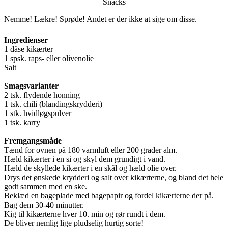
Snacks
Nemme! Lækre! Sprøde! Andet er der ikke at sige om disse.
Ingredienser
1 dåse kikærter
1 spsk. raps- eller olivenolie
Salt
Smagsvarianter
2 tsk. flydende honning
1 tsk. chili (blandingskrydderi)
1 stk. hvidløgspulver
1 tsk. karry
Fremgangsmåde
Tænd for ovnen på 180 varmluft eller 200 grader alm.
Hæld kikærter i en si og skyl dem grundigt i vand.
Hæld de skyllede kikærter i en skål og hæld olie over.
Drys det ønskede krydderi og salt over kikærterne, og bland det hele
godt sammen med en ske.
Beklæd en bageplade med bagepapir og fordel kikærterne der på.
Bag dem 30-40 minutter.
Kig til kikærterne hver 10. min og rør rundt i dem.
De bliver nemlig lige pludselig hurtig sorte!