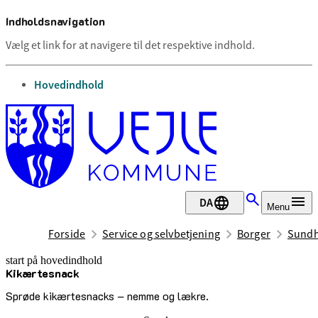
Indholdsnavigation
Vælg et link for at navigere til det respektive indhold.
gå til
Hovedindhold
DA
Menu
Forside
Service og selvbetjening
Borger
Sundh
start på hovedindhold
Kikærtesnack
senest opdateret 30. marts 2026
Sprøde kikærtesnacks – nemme og lækre.