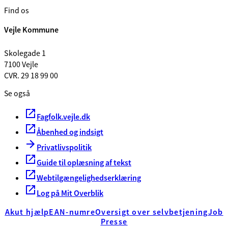
Find os
Vejle Kommune
Skolegade 1
7100 Vejle
CVR. 29 18 99 00
Se også
Fagfolk.vejle.dk
Åbenhed og indsigt
Privatlivspolitik
Guide til oplæsning af tekst
Webtilgængelighedserklæring
Log på Mit Overblik
Akut hjælp
EAN-numre
Oversigt over selvbetjening
Job
Presse