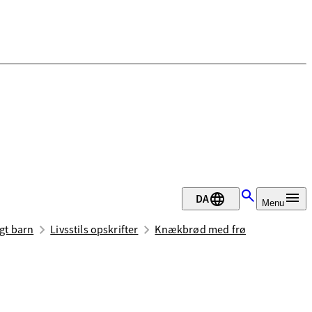
DA
Menu
gt barn
Livsstils opskrifter
Knækbrød med frø