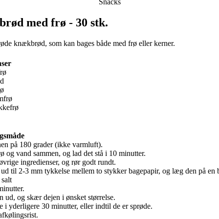
Snacks
rød med frø - 30 stk.
øde knækbrød, som kan bages både med frø eller kerner.
nser
rø
nd
rø
mfrø
kkefrø
gsmåde
n på 180 grader (ikke varmluft).
ø og vand sammen, og lad det stå i 10 minutter.
øvrige ingredienser, og rør godt rundt.
 ud til 2-3 mm tykkelse mellem to stykker bagepapir, og læg den på en 
salt
inutter.
 ud, og skær dejen i ønsket størrelse.
 i yderligere 30 minutter, eller indtil de er sprøde.
fkølingsrist.