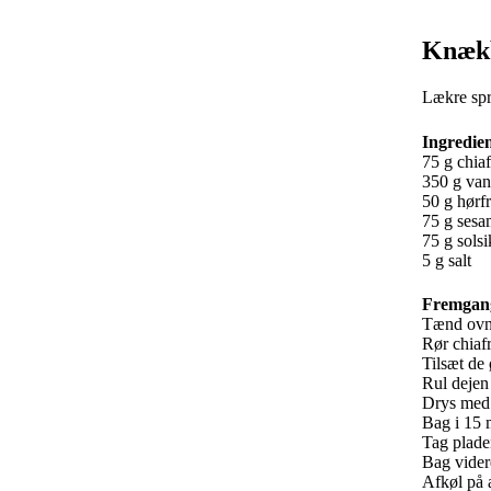
Knækb
Lækre spr
Ingredie
75 g chiaf
350 g va
50 g hørf
75 g sesa
75 g solsi
5 g salt
Fremgan
Tænd ovne
Rør chiafr
Tilsæt de 
Rul dejen
Drys med 
Bag i 15 m
Tag pladen
Bag videre
Afkøl på a