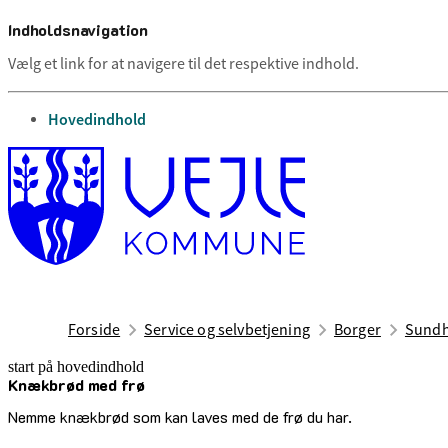
Indholdsnavigation
Vælg et link for at navigere til det respektive indhold.
gå til
Hovedindhold
Forside
Service og selvbetjening
Borger
Sundh
start på hovedindhold
Knækbrød med frø
senest opdateret 30. marts 2026
Nemme knækbrød som kan laves med de frø du har.