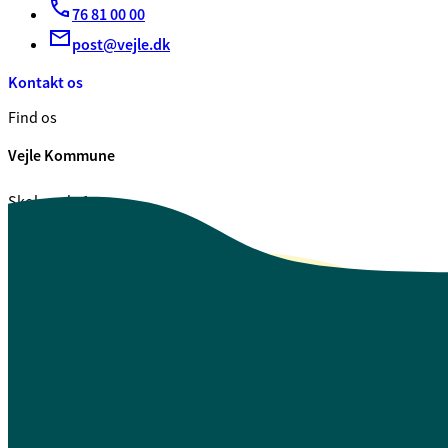
76 81 00 00
post@vejle.dk
Kontakt os
Find os
Vejle Kommune
Skolegade 1
7100 Vejle
CVR. 29 18 99 00
Se også
Fagfolk.vejle.dk
Åbenhed og indsigt
Privatlivspolitik
Guide til oplæsning af tekst
Webtilgængelighedserklæring