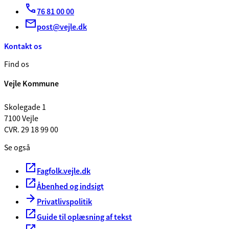
76 81 00 00
post@vejle.dk
Kontakt os
Find os
Vejle Kommune
Skolegade 1
7100 Vejle
CVR. 29 18 99 00
Se også
Fagfolk.vejle.dk
Åbenhed og indsigt
Privatlivspolitik
Guide til oplæsning af tekst