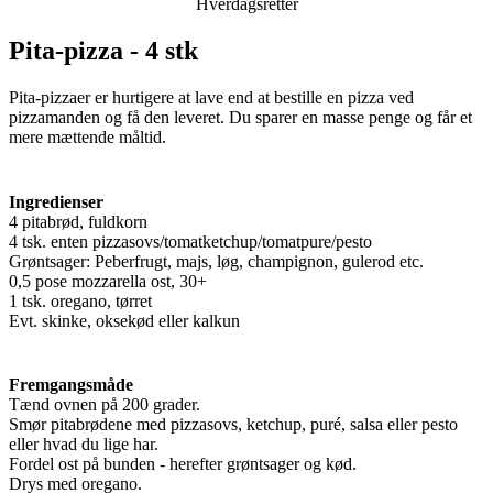
Hverdagsretter
Pita-pizza - 4 stk
Pita-pizzaer er hurtigere at lave end at bestille en pizza ved
pizzamanden og få den leveret. Du sparer en masse penge og får et
mere mættende måltid.
Ingredienser
4 pitabrød, fuldkorn
4 tsk. enten pizzasovs/tomatketchup/tomatpure/pesto
Grøntsager: Peberfrugt, majs, løg, champignon, gulerod etc.
0,5 pose mozzarella ost, 30+
1 tsk. oregano, tørret
Evt. skinke, oksekød eller kalkun
Fremgangsmåde
Tænd ovnen på 200 grader.
Smør pitabrødene med pizzasovs, ketchup, puré, salsa eller pesto
eller hvad du lige har.
Fordel ost på bunden - herefter grøntsager og kød.
Drys med oregano.