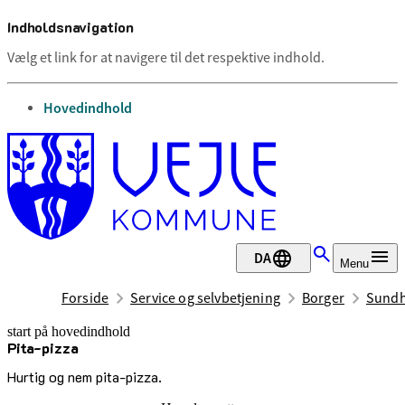
Indholdsnavigation
Vælg et link for at navigere til det respektive indhold.
gå til
Hovedindhold
DA
Menu
Forside
Service og selvbetjening
Borger
Sundh
start på hovedindhold
Pita-pizza
senest opdateret 30. marts 2026
Hurtig og nem pita-pizza.