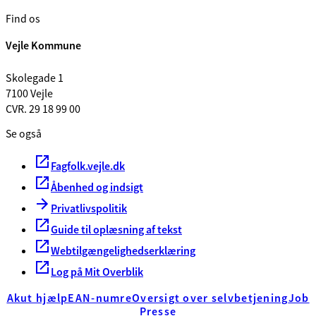
Find os
Vejle Kommune
Skolegade 1
7100 Vejle
CVR. 29 18 99 00
Se også
Fagfolk.vejle.dk
Åbenhed og indsigt
Privatlivspolitik
Guide til oplæsning af tekst
Webtilgængelighedserklæring
Log på Mit Overblik
Akut hjælp
EAN-numre
Oversigt over selvbetjening
Job
Presse