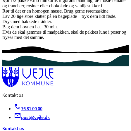
Rør 1/2 pakke Amo fuldkorns rugbrøds blanding, de moste bananer
og tranebær, rosiner eller chokolade og vaniljesukker i.
Rør til det er en homogen masse. Brug gerne røremaskine.
Lav 20 lige store klatter på en bageplade – tryk dem lidt flade.
Drys med hakkede nødder.
Bag dem i ovnen i ca. 30 min.
Hvis de skal gemmes til madpakken, skal de pakkes lune i poser og
fryses med det samme.
Kontakt os
76 81 00 00
post@vejle.dk
Kontakt os