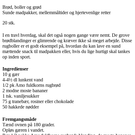
Brød, boller og grød
Sunde madpakker, mellemmåltider og hjertevenlige retter
20 stk.
I en travl hverdag, skal det også nogen gange være nemt. De grove
brødblandinger er glimrende og kræver ikke så meget arbejde. Disse
rugboller er et godt eksempel på, hvordan du kan lave en sund
mættende snack til madpakken eller, hvis du lige hurtigt skal tankes
op inden sport.
Ingredienser
10 g gær
4-4½ dl lunkent vand
1/2 pk Amo fuldkorns rugbrød
2 modne moste bananer
1 tsk. vaniljesukker
75 g tranebær, rosiner eller chokolade
50 hakkede nødder
Fremgangsmåde
Tænd ovnen på 180 grader.
Opløs gæren i vandet.