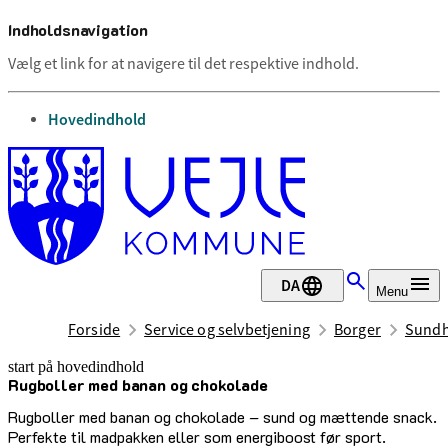
Indholdsnavigation
Vælg et link for at navigere til det respektive indhold.
gå til
Hovedindhold
DA
Menu
Forside
Service og selvbetjening
Borger
Sundh
start på hovedindhold
Rugboller med banan og chokolade
senest opdateret 17. februar 2026
Rugboller med banan og chokolade – sund og mættende snack.
Perfekte til madpakken eller som energiboost før sport.