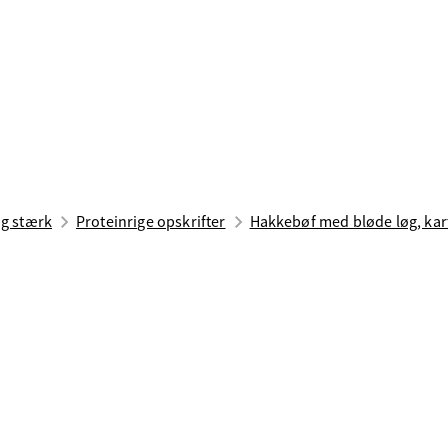
ig stærk
Proteinrige opskrifter
Hakkebøf med bløde løg, kart