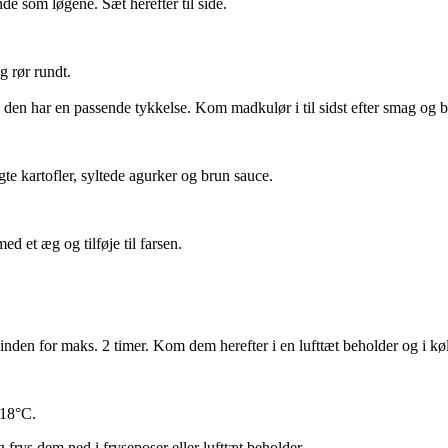
de som løgene. Sæt herefter til side.
 rør rundt.
den har en passende tykkelse. Kom madkulør i til sidst efter smag og 
te kartofler, syltede agurker og brun sauce.
ed et æg og tilføje til farsen.
inden for maks. 2 timer. Kom dem herefter i en lufttæt beholder og i kø
 –18°C.
 frys dem ned i fryseposer eller lufttæt beholder.