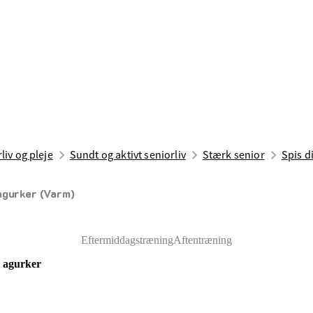
liv og pleje
Sundt og aktivt seniorliv
Stærk senior
Spis d
agurker (Varm)
Eftermiddagstræning
Aftentræning
e agurker