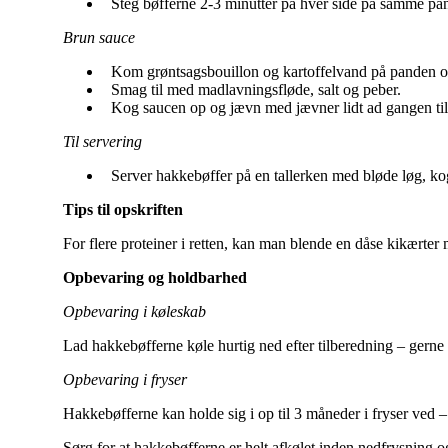
Steg bøfferne 2-3 minutter på hver side på samme pan
Brun sauce
Kom grøntsagsbouillon og kartoffelvand på panden og
Smag til med madlavningsfløde, salt og peber.
Kog saucen op og jævn med jævner lidt ad gangen til 
Til servering
Server hakkebøffer på en tallerken med bløde løg, kog
Tips til opskriften
For flere proteiner i retten, kan man blende en dåse kikærter m
Opbevaring og holdbarhed
Opbevaring i køleskab
Lad hakkebøfferne køle hurtig ned efter tilberedning – gerne 
Opbevaring i fryser
Hakkebøfferne kan holde sig i op til 3 måneder i fryser ved
Sørg for at hakkebøfferne er helt afkølet inden nedfrysning og