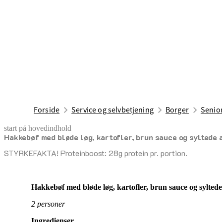
Forside
Service og selvbetjening
Borger
Senior
start på hovedindhold
Hakkebøf med bløde løg, kartofler, brun sauce og syltede 
senest opdateret 17. april 2026
STYRKEFAKTA! Proteinboost: 28g protein pr. portion.
Hakkebøf med bløde løg, kartofler, brun sauce og sylted
2 personer
Ingredienser