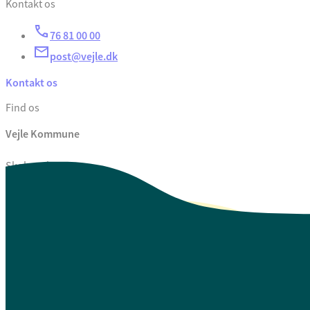
Kontakt os
76 81 00 00
post@vejle.dk
Kontakt os
Find os
Vejle Kommune
Skolegade 1
7100 Vejle
CVR. 29 18 99 00
Se også
Fagfolk.vejle.dk
Åbenhed og indsigt
Privatlivspolitik