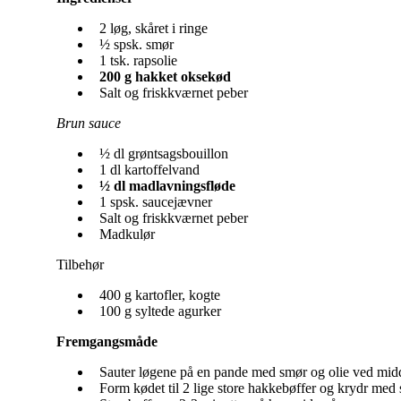
2 løg, skåret i ringe
½
spsk.
smør
1 tsk.
rapsolie
200 g hakket oksekød
Salt og friskkværnet peber
Brun sauce
½ dl grøntsagsbouillon
1 dl kartoffelvand
½ dl madlavningsfløde
1
spsk.
saucejævner
Salt og friskkværnet peber
Madkulør
Tilbehør
400 g kartofler, kogte
100 g syltede agurker
Fremgangsmåde
Sauter løgene på en pande med smør og olie ved middel
Form kødet til 2 lige store hakkebøffer og krydr med 