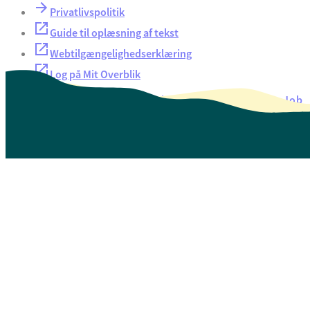
Privatlivspolitik
Guide til oplæsning af tekst
Webtilgængelighedserklæring
Log på Mit Overblik
Akut hjælp
EAN-numre
Oversigt over selvbetjening
Job
Presse