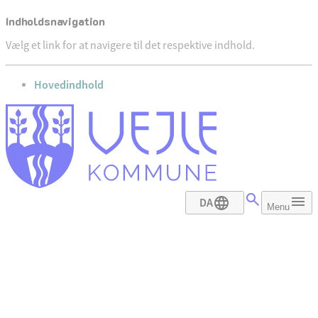
Indholdsnavigation
Vælg et link for at navigere til det respektive indhold.
gå til
Hovedindhold
DA
Menu