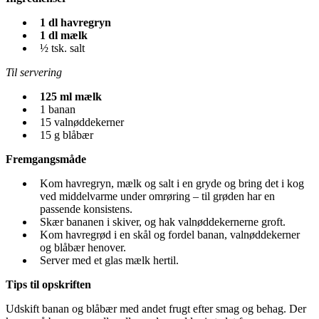
1 dl havregryn
1 dl mælk
½ tsk. salt
Til servering
125 ml mælk
1 banan
15 valnøddekerner
15 g blåbær
Fremgangsmåde
Kom havregryn, mælk og salt i en gryde og bring det i kog
ved middelvarme under omrøring – til grøden har en
passende konsistens.
Skær bananen i skiver, og hak valnøddekernerne groft.
Kom havregrød i en skål og fordel banan, valnøddekerner
og blåbær henover.
Server med et glas mælk hertil.
Tips til opskriften
Udskift banan og blåbær med andet frugt efter smag og behag. Der