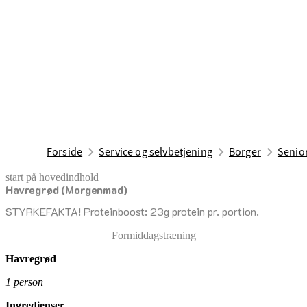
Forside
Service og selvbetjening
Borger
Senior
start på hovedindhold
Havregrød (Morgenmad)
senest opdateret 17. april 2026
STYRKEFAKTA! Proteinboost: 23g protein pr. portion.
Formiddagstræning
Havregrød
1 person
Ingredienser