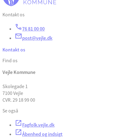
Kontakt os
76 81 00 00
post@vejle.dk
Kontakt os
Find os
Vejle Kommune
Skolegade 1
7100 Vejle
CVR. 29 18 99 00
Se også
Fagfolk.vejle.dk
Åbenhed og indsigt