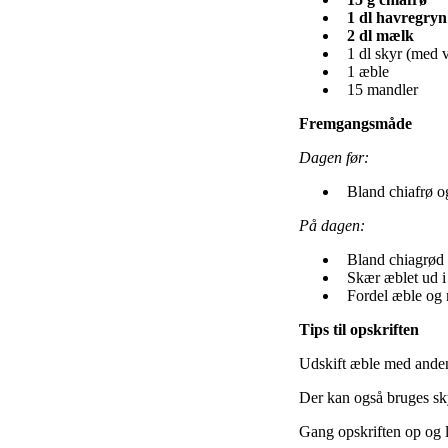
1 dl havregryn
2 dl mælk
1 dl skyr (med 
1 æble
15 mandler
Fremgangsmåde
Dagen før:
Bland chiafrø og
På dagen:
Bland chiagrød 
Skær æblet ud i
Fordel æble og 
Tips til opskriften
Udskift æble med anden
Der kan også bruges sk
Gang opskriften op og l