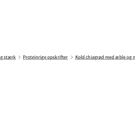
ig stærk
Proteinrige opskrifter
Kold chiagrød med æble og