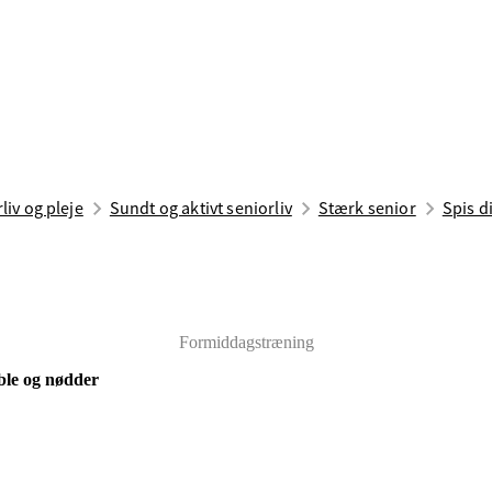
liv og pleje
Sundt og aktivt seniorliv
Stærk senior
Spis d
Formiddagstræning
le og nødder