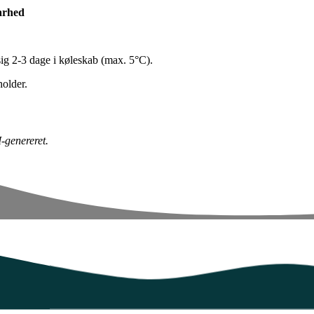
arhed
ig 2-3 dage i køleskab (max. 5°C).
holder.
I-genereret.