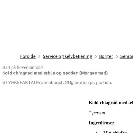
Forside
Service og selvbetjening
Borger
Senior
start på hovedindhold
Kold chiagrød med æble og nødder (Morgenmad)
senest opdateret 17. april 2026
STYRKEFAKTA! Proteinboost: 28g protein pr. portion.
Kold chiagrød med æb
1 person
Ingredienser
15 g chiafrø