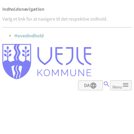
Indholdsnavigation
Vælg et link for at navigere til det respektive indhold.
gå til
Hovedindhold
DA
Menu