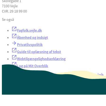
Skolegade 1
7100 Vejle
CVR. 29 18 99 00
Se også
Fagfolk.vejle.dk
Åbenhed og indsigt
Privatlivspolitik
Guide til oplæsning af tekst
Webtilgængelighedserklæring
Log på Mit Overblik
Akut hjælp
EAN-numre
Oversigt over selvbetjening
Job
Presse