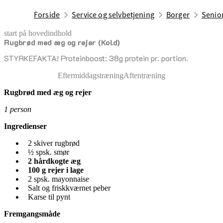
Forside
Service og selvbetjening
Borger
Senior
start på hovedindhold
Rugbrød med æg og rejer (Kold)
senest opdateret 17. april 2026
STYRKEFAKTA! Proteinboost: 38g protein pr. portion.
Eftermiddagstræning
Aftentræning
Rugbrød med æg og rejer
1 person
Ingredienser
2 skiver rugbrød
½ spsk. smør
2 hårdkogte æg
100 g rejer i lage
2 spsk. mayonnaise
Salt og friskkværnet peber
Karse til pynt
Fremgangsmåde