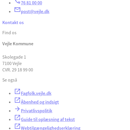
76 81 00 00
post@vejle.dk
Kontakt os
Find os
Vejle Kommune
Skolegade 1
7100 Vejle
CVR. 29 18 99 00
Se også
Fagfolk.vejle.dk
Åbenhed og indsigt
Privatlivspolitik
Guide til oplæsning af tekst
Webtilgængelighedserklæring