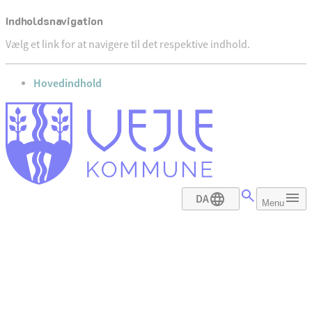
Indholdsnavigation
Vælg et link for at navigere til det respektive indhold.
gå til
Hovedindhold
DA
Menu