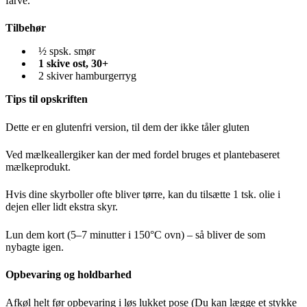
farve.
Tilbehør
½ spsk. smør
1 skive ost, 30+
2 skiver hamburgerryg
Tips til opskriften
Dette er en glutenfri version, til dem der ikke tåler gluten
Ved mælkeallergiker kan der med fordel bruges et plantebaseret
mælkeprodukt.
Hvis dine skyrboller ofte bliver tørre, kan du tilsætte 1 tsk. olie i
dejen eller lidt ekstra skyr.
Lun dem kort (5–7 minutter i 150°C ovn) – så bliver de som
nybagte igen.
Opbevaring og holdbarhed
Afkøl helt før opbevaring i løs lukket pose (Du kan lægge et stykke