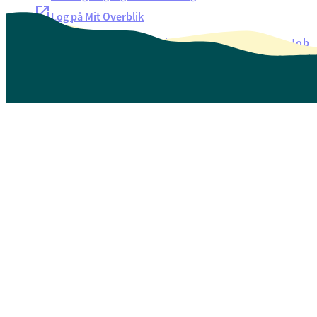
Log på Mit Overblik
Akut hjælp
EAN-numre
Oversigt over selvbetjening
Job
Presse