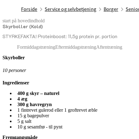
Forside
Service og selvbetjening
Borger
Senior
start på hovedindhold
Skyrboller (Kold)
senest opdateret 17. april 2026
STYRKEFAKTA! Proteinboost: 11,5g protein pr. portion
Formiddagstræning
Eftermiddagstræning
Aftentræning
Skyrboller
10 personer
Ingredienser
400 g skyr – naturel
4 æg
300 g havregryn
1 fintrevet gulerod eller 1 groftrevet æble
15 g bagepulver
5 g salt
10 g sesamfrø - til pynt
Fremgangsmåde