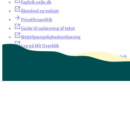
Fagfolk.vejle.dk
Åbenhed og indsigt
Privatlivspolitik
Guide til oplæsning af tekst
Webtilgængelighedserklæring
Log på Mit Overblik
Akut hjælp
EAN-numre
Oversigt over selvbetjening
Job
Presse