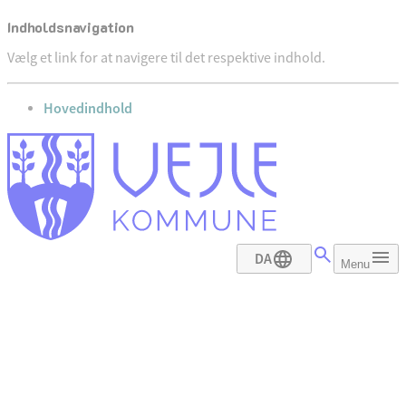
Indholdsnavigation
Vælg et link for at navigere til det respektive indhold.
gå til
Hovedindhold
DA
Menu