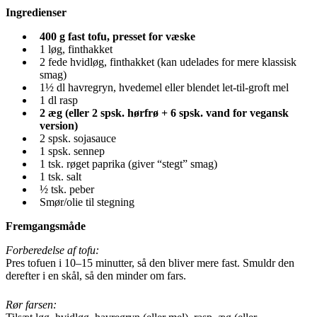
Ingredienser
400 g fast tofu, presset for væske
1 løg, finthakket
2 fede hvidløg, finthakket (kan udelades for mere klassisk
smag)
1½ dl havregryn, hvedemel eller blendet let-til-groft mel
1 dl rasp
2 æg (eller 2 spsk. hørfrø + 6 spsk. vand for vegansk
version)
2 spsk. sojasauce
1 spsk. sennep
1 tsk. røget paprika (giver “stegt” smag)
1 tsk. salt
½ tsk. peber
Smør/olie til stegning
Fremgangsmåde
Forberedelse af tofu:
Pres tofuen i 10–15 minutter, så den bliver mere fast. Smuldr den
derefter i en skål, så den minder om fars.
Rør farsen: