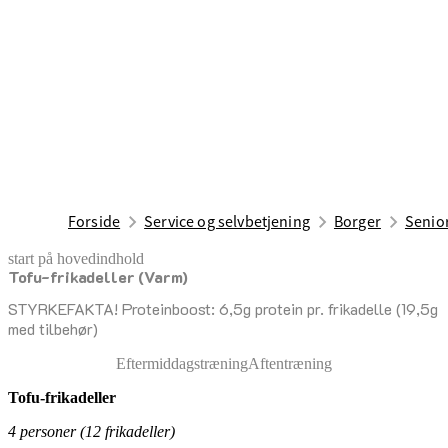
Forside
Service og selvbetjening
Borger
Senior
start på hovedindhold
Tofu-frikadeller (Varm)
senest opdateret 17. april 2026
STYRKEFAKTA! Proteinboost: 6,5g protein pr. frikadelle (19,5g
med tilbehør)
Eftermiddagstræning
Aftentræning
Tofu
‑
frikadeller
4 personer (12 frikadeller)