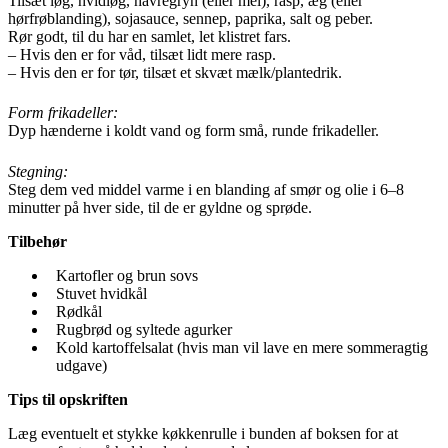
Tilsæt løg, hvidløg, havregryn (eller mel), rasp, æg (eller
hørfrøblanding), sojasauce, sennep, paprika, salt og peber.
Rør godt, til du har en samlet, let klistret fars.
– Hvis den er for våd, tilsæt lidt mere rasp.
– Hvis den er for tør, tilsæt et skvæt mælk/plantedrik.
Form frikadeller:
Dyp hænderne i koldt vand og form små, runde frikadeller.
Stegning:
Steg dem ved middel varme i en blanding af smør og olie i 6–8
minutter på hver side, til de er gyldne og sprøde.
Tilbehør
Kartofler og brun sovs
Stuvet hvidkål
Rødkål
Rugbrød og syltede agurker
Kold kartoffelsalat (hvis man vil lave en mere sommeragtig
udgave)
Tips til opskriften
Læg eventuelt et stykke køkkenrulle i bunden af boksen for at