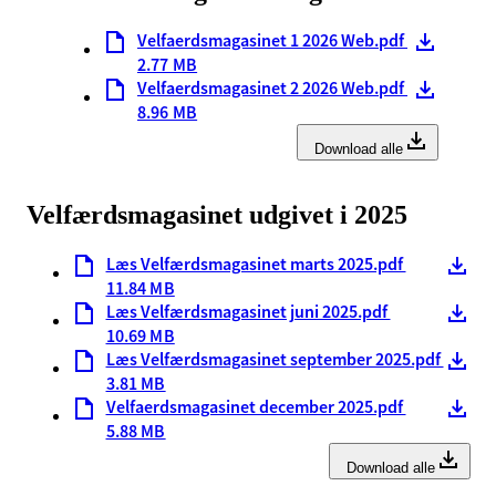
Velfaerdsmagasinet 1 2026 Web.pdf
2.77 MB
Velfaerdsmagasinet 2 2026 Web.pdf
8.96 MB
Download alle
Velfærdsmagasinet udgivet i 2025
Læs Velfærdsmagasinet marts 2025.pdf
11.84 MB
Læs Velfærdsmagasinet juni 2025.pdf
10.69 MB
Læs Velfærdsmagasinet september 2025.pdf
3.81 MB
Velfaerdsmagasinet december 2025.pdf
5.88 MB
Download alle