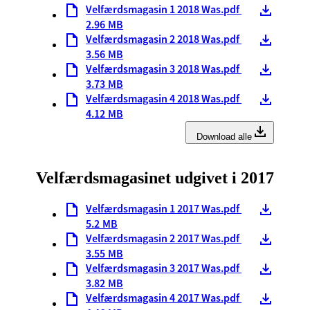
Velfærdsmagasin 1 2018 Was.pdf
2.96 MB
Velfærdsmagasin 2 2018 Was.pdf
3.56 MB
Velfærdsmagasin 3 2018 Was.pdf
3.73 MB
Velfærdsmagasin 4 2018 Was.pdf
4.12 MB
Download alle
Velfærdsmagasinet udgivet i 2017
Velfærdsmagasin 1 2017 Was.pdf
5.2 MB
Velfærdsmagasin 2 2017 Was.pdf
3.55 MB
Velfærdsmagasin 3 2017 Was.pdf
3.82 MB
Velfærdsmagasin 4 2017 Was.pdf