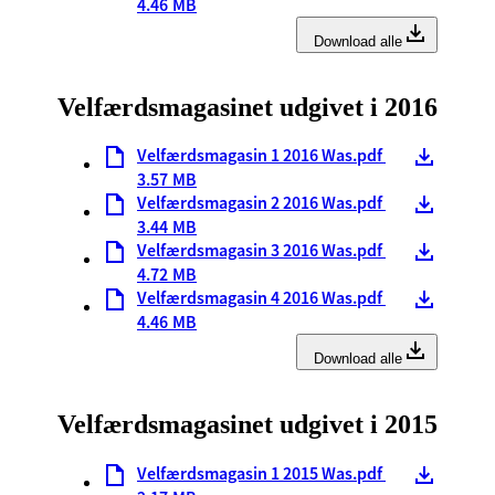
4.46 MB
Download alle
Velfærdsmagasinet udgivet i 2016
Velfærdsmagasin 1 2016 Was.pdf
3.57 MB
Velfærdsmagasin 2 2016 Was.pdf
3.44 MB
Velfærdsmagasin 3 2016 Was.pdf
4.72 MB
Velfærdsmagasin 4 2016 Was.pdf
4.46 MB
Download alle
Velfærdsmagasinet udgivet i 2015
Velfærdsmagasin 1 2015 Was.pdf