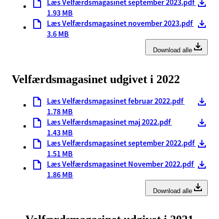
Læs Velfærdsmagasinet september 2023.pdf
1.93 MB
Læs Velfærdsmagasinet november 2023.pdf
3.6 MB
Download alle
Velfærdsmagasinet udgivet i 2022
Læs Velfærdsmagasinet februar 2022.pdf
1.78 MB
Læs Velfærdsmagasinet maj 2022.pdf
1.43 MB
Læs Velfærdsmagasinet september 2022.pdf
1.51 MB
Læs Velfærdsmagasinet November 2022.pdf
1.86 MB
Download alle