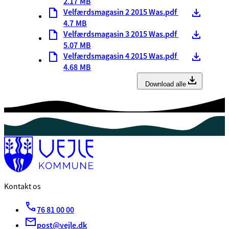
2.17 MB
Velfærdsmagasin 2 2015 Was.pdf
4.7 MB
Velfærdsmagasin 3 2015 Was.pdf
5.07 MB
Velfærdsmagasin 4 2015 Was.pdf
4.68 MB
Download alle
Kontakt os
76 81 00 00
post@vejle.dk